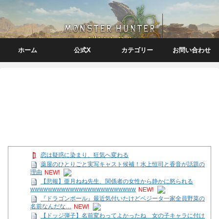
ホーム
公式X
カテゴリー
お問い合わせ
恋は疑惑に染まり、狂気へ変わる
薬屋のひとりごと実写キャスト候補！水上恒司と香音が話題の
理由
NEW!
【悲報】亜月ねね先生、関係者の女性から静かに怒られる
wwwwwwwwwwwwwwwwwwwwwwww
NEW!
『ドラゴンボール』最近気付いたけどベジータ一家全員野菜の
名前なんだな…
NEW!
【ドッジ弾子】名前変わってよかったね 女の子キャラに付け