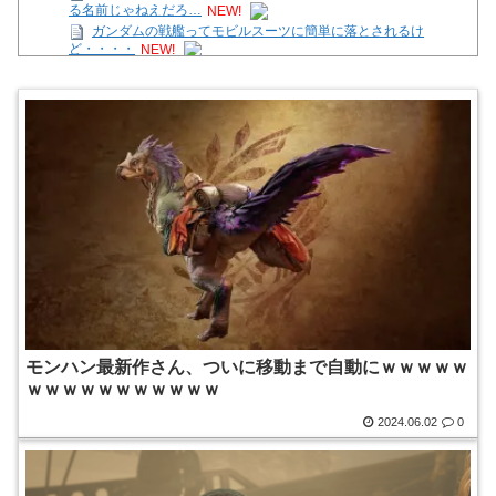
る名前じゃねえだろ…
NEW!
ガンダムの戦艦ってモビルスーツに簡単に落とされるけ
ど・・・・
NEW!
【画像】モンハンワイルズさん、今更体験版を配信
wwwwww
NEW!
【ガークリ】正統派だけど、デッッッカって感じの水着のマ
ネ、ラファエ口、セッシュウへの反応！！！
NEW!
「トモダチコレクションわくわく生活」794万本
NEW!
【テトリス９９/参加型】ほんの30分だけの時間。
NEW!
【7/27～8/2ファミ通週販】「スプラトゥーン レイダース」2週
連続1位！ほか新作に「ほの暮しの庭
NEW!
Powered by livedoor 相互RSS
モンハン最新作さん、ついに移動まで自動にｗｗｗｗｗ
ｗｗｗｗｗｗｗｗｗｗｗ
2024.06.02
0