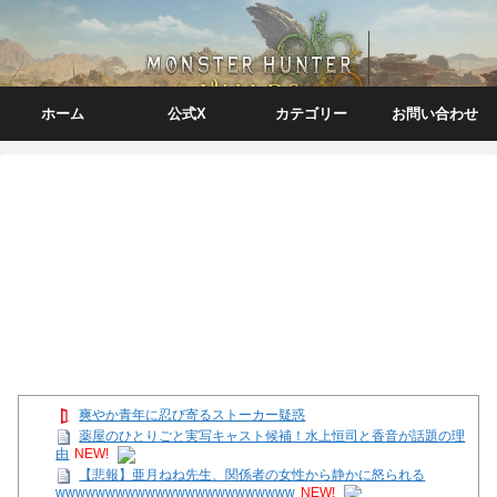
ホーム
公式X
カテゴリー
お問い合わせ
爽やか青年に忍び寄るストーカー疑惑
薬屋のひとりごと実写キャスト候補！水上恒司と香音が話題の理
由
NEW!
【悲報】亜月ねね先生、関係者の女性から静かに怒られる
wwwwwwwwwwwwwwwwwwwwwwww
NEW!