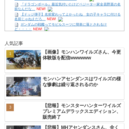
『ドラゴンボール』最近気付いたけどベジータ一家全員野菜の名
前なんだな…
NEW!
【ドッジ弾子】名前変わってよかったね 女の子キャラに付ける
名前じゃねえだろ…
NEW!
ガンダムの戦艦ってモビルスーツに簡単に落とされるけ
ど・・・・
NEW!
【画像】モンハンワイルズさん、今更体験版を配信
wwwwww
NEW!
人気記事
【ガークリ】正統派だけど、デッッッカって感じの水着のマネ、
ラファエ口、セッシュウへの反応！！！
NEW!
【画像】モンハンワイルズさん、今更
「トモダチコレクションわくわく生活」794万本
NEW!
体験版を配信wwwwww
【テトリス９９/参加型】ほんの30分だけの時間。
NEW!
【7/27～8/2ファミ通週販】「スプラトゥーン レイダース」2週連
続1位！ほか新作に「ほの暮しの庭
NEW!
モンハンアセンダンスはワイルズの様
Powered by livedoor 相互RSS
な惨劇は繰り返されるのか
【悲報】モンスターハンターワイルズ
プレミアムデラックスエディション、
販売終了
【悲報】MHアセンダンスさん、全く