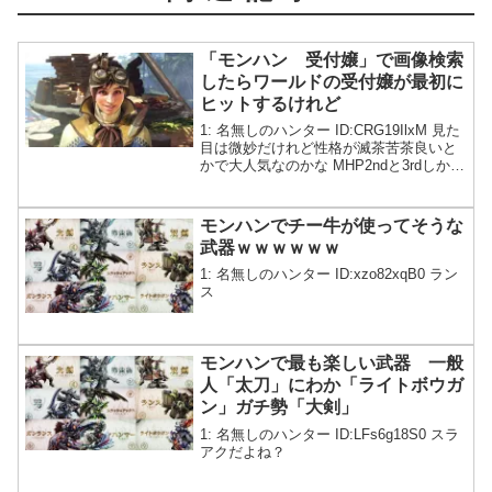
「モンハン 受付嬢」で画像検索
したらワールドの受付嬢が最初に
ヒットするけれど
1: 名無しのハンター ID:CRG19IlxM 見た
目は微妙だけれど性格が滅茶苦茶良いと
かで大人気なのかな MHP2ndと3rdしかや
ったことないから知らんけど フリプで積
んでるんだがやったほうがいいかこれ
モンハンでチー牛が使ってそうな
武器ｗｗｗｗｗｗ
1: 名無しのハンター ID:xzo82xqB0 ラン
ス
モンハンで最も楽しい武器 一般
人「太刀」にわか「ライトボウガ
ン」ガチ勢「大剣」
1: 名無しのハンター ID:LFs6g18S0 スラ
アクだよね？