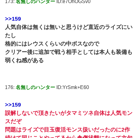
173:
名無しのハンター
ID:e7OhOGSv0
>>159
人気自体は無くは無いと思うけど直近のライズにい
たし
格的にはレウスくらいの中ボスなので
クリアー後に追加で戦う相手としては本人も装備も
弱くね感がある
176:
名無しのハンター
ID:YrSmk+E60
>>159
誤解しないで頂きたいがタマミツネ自体は人気モン
スだぞ
問題はライズで目玉復活モンス扱いだったのに2作