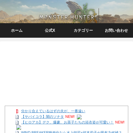
ホーム
公式X
カテゴリー
お問い合わせ
分かり合えているはずの夫が、一番遠い
【ヤバイコラ】闇のソナタ
NEW!
【ヒロアカ】デク、爆豪、お茶子たちの浴衣姿が可愛い！
NEW!
WIND BREAKER映画化なら水上恒司×福本莉子が最有力候補？