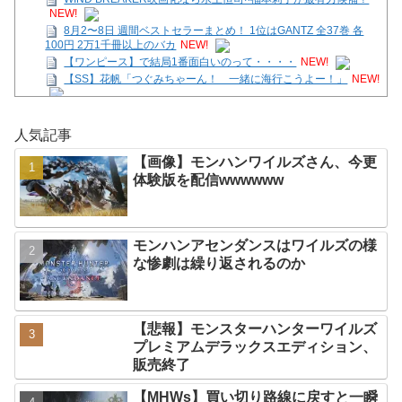
NEW!
8月2〜8日 週間ベストセラーまとめ！ 1位はGANTZ 全37巻 各
100円 2万1千冊以上のバカ
NEW!
【ワンピース】で結局1番面白いのって・・・・
NEW!
【SS】花帆「つぐみちゃーん！ 一緒に海行こうよー！」
NEW!
【画像】モンハンワイルズさん、サンブレイクに売上逆転されて
しまう
NEW!
人気記事
ソニーの新作MARVEL Tōkonが発売されたけどどうなん？
NEW!
【画像】モンハンワイルズさん、今更
【花騎士】叡智な顔つきで魔性さを持つアルテミシアへの反
体験版を配信wwwwww
応！！！
NEW!
【朗報】ソニーのスパイダーマン、一瞬で興行収入2000億円突
破…アニメ漫画が世界一人気とはなんだった
NEW!
モンハンアセンダンスはワイルズの様
Powered by livedoor 相互RSS
な惨劇は繰り返されるのか
【悲報】モンスターハンターワイルズ
プレミアムデラックスエディション、
販売終了
【MHWs】買い切り路線に戻すと一瞬