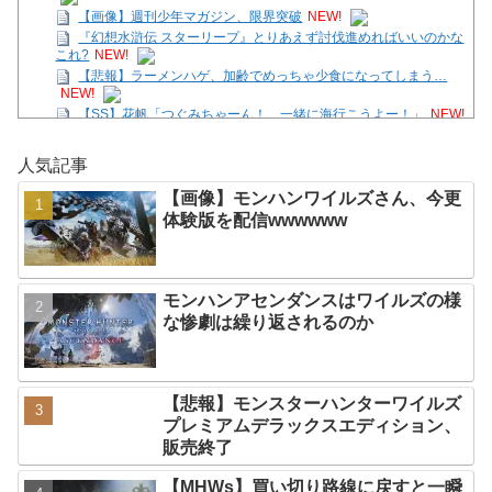
【画像】週刊少年マガジン、限界突破
NEW!
『幻想水滸伝 スターリープ』とりあえず討伐進めればいいのかな
これ?
NEW!
【悲報】ラーメンハゲ、加齢でめっちゃ少食になってしまう…
NEW!
【SS】花帆「つぐみちゃーん！ 一緒に海行こうよー！」
NEW!
【画像】モンハンワイルズさん、今更体験版を配信
人気記事
wwwwww
NEW!
【悲報】浜口氏「『FF7 リバース』の大量コンテンツで疲れ、離
【画像】モンハンワイルズさん、今更
れたプレイヤーいた」
NEW!
体験版を配信wwwwww
【花騎士】叡智な顔つきで魔性さを持つアルテミシアへの反
応！！！
NEW!
【悲報】ラーメンハゲ、加齢でめっちゃ少食になってしまう…
NEW!
モンハンアセンダンスはワイルズの様
Powered by livedoor 相互RSS
な惨劇は繰り返されるのか
【悲報】モンスターハンターワイルズ
プレミアムデラックスエディション、
販売終了
【MHWs】買い切り路線に戻すと一瞬