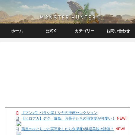
ホーム
公式X
カテゴリー
お問い合わせ
【マンガ】バラシ屋トシヤの漫画セレクション
【ヒロアカ】デク、爆豪、お茶子たちの浴衣姿が可愛い！
NEW!
薬屋のひとりごと実写化したら永瀬廉×浜辺美波は話題？
NEW!