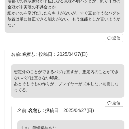
竜都での採取素材が下位になる意味不明バグとか、釣りイカの
金冠が未実装の不具合とか…
細かいのを挙げだしたらキリがないが、すぐ直せそうなバグを
放置は単に修正できる能力がない、もう無能としか言いようが
ない
返信
名前:
名無し
:
投稿日：2025/04/27(日)
想定外のことができるバグは直すが、想定内のことができ
ないバグは直さない印象。
あとそもそもの作りが、プレイヤーがズルしない前提にな
ってる。
返信
名前:
名無し
:
投稿日：2025/04/27(日)
まさに簡悔精神やな