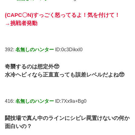
(CAPC〇N)すっごく怒ってるよ！気を付けて！
→挑戦者発動
392:
名無しのハンター
ID:0c3Dikxl0
奇襲するのは想定外🥺
水冷ヘビィなら正直直っても誤差レベルだよね🥺
416:
名無しのハンター
ID:7Xx9a+Bg0
闘技場で真ん中のラインにシビレ罠置けないの何か
面白いの？