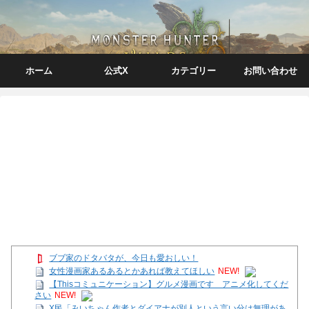
ホーム
公式X
カテゴリー
お問い合わせ
ブブ家のドタバタが、今日も愛おしい！
女性漫画家あるあるとかあれば教えてほしい
NEW!
【Thisコミュニケーション】グルメ漫画です アニメ化してくだ
さい
NEW!
X民「みいちゃん作者とダイアナが別人という言い分は無理があ