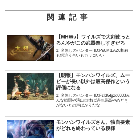
関連記事
【MHWs】ワイルズで大剣使っと
るんやがこの武器楽しすぎだろ
1: 名無しのハンター ID:Pu0MtLAZ0相殺
も鍔迫り合いもカッコいい
【朗報】モンハンワイルズ、ムー
ビーが長い以外は最高傑作という
評価になる
1: 名無しのハンター ID:FzldGlgzd0303み
んな戦闘や演出自体は過去最高やめどき
がないとの声ばかりだな
モンハンワイルズさん、独自要素
がどれも終わっている模様