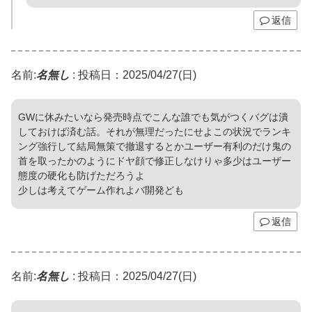
返信
名前:
名無し
:
投稿日：2025/04/27(日)
GWに休みたいなら発売時点でこんな誰でも気がつくバグは潰
しておけば済む話。それが無理だったにせよこの状況でランキ
ング強行して結局無策で撤退するとかユーザー有利のだけ鬼の
首を取ったかのようにドヤ顔で修正しなけりゃ多少はユーザー
態度の硬化も防げただろうよ
少しは考えてゲーム作れよバ開発ども
返信
名前:
名無し
:
投稿日：2025/04/27(日)