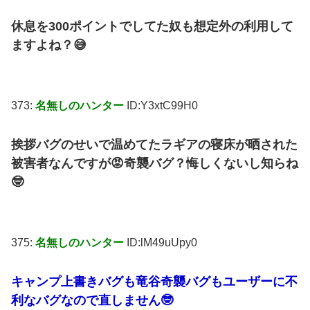
休息を300ポイントでしてた奴も想定外の利用して
ますよね？😅
373:
名無しのハンター
ID:Y3xtC99H0
挨拶バグのせいで温めてたラギアの寝床が晒された
被害者なんですが😡奇襲バグ？悔しくないし知らね
🤓
375:
名無しのハンター
ID:lM49uUpy0
キャンプ上書きバグも竜谷奇襲バグもユーザーに不
利なバグなので直しません🤓