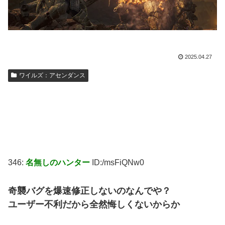
2025.04.27
ワイルズ：アセンダンス
346:
名無しのハンター
ID:/msFiQNw0
奇襲バグを爆速修正しないのなんでや？
ユーザー不利だから全然悔しくないからか