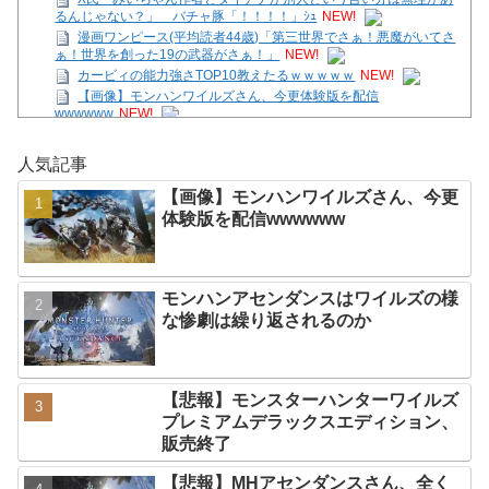
るんじゃない？」 バチャ豚「！！！！」ｼｭ
NEW!
漫画ワンピース(平均読者44歳)「第三世界でさぁ！悪魔がいてさ
ぁ！世界を創った19の武器がさぁ！」
NEW!
カービィの能力強さTOP10教えたるｗｗｗｗｗ
NEW!
【画像】モンハンワイルズさん、今更体験版を配信
wwwwww
NEW!
ポケモンがパルワールドよりショボいとか言う奴いるけど、ポケ
モンが何匹いるか分かってる？
NEW!
人気記事
【アイギス】納涼の浴衣イベ！？マータンとリッチ、エターナー
が来る模様！！！
NEW!
【画像】モンハンワイルズさん、今更
【SS】花帆「つぐみちゃーん！ 一緒に海行こうよー！」
NEW!
体験版を配信wwwwww
X民「みいちゃん作者とダイアナが別人という言い分は無理があ
るんじゃない？」 バチャ豚「！！！！」ｼｭ
NEW!
モンハンアセンダンスはワイルズの様
Powered by livedoor 相互RSS
な惨劇は繰り返されるのか
【悲報】モンスターハンターワイルズ
プレミアムデラックスエディション、
販売終了
【悲報】MHアセンダンスさん、全く