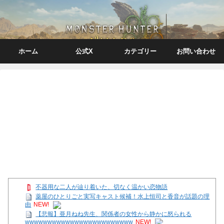
ホーム
公式X
カテゴリー
お問い合わせ
不器用な二人が辿り着いた、切なく温かい恋物語
薬屋のひとりごと実写キャスト候補！水上恒司と香音が話題の理
由
NEW!
【悲報】亜月ねね先生、関係者の女性から静かに怒られる
wwwwwwwwwwwwwwwwwwwwwwww
NEW!