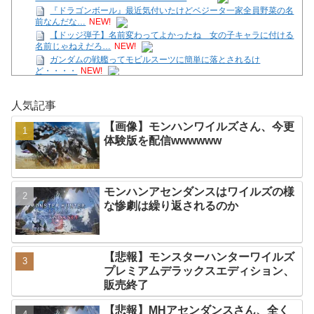
『ドラゴンボール』最近気付いたけどベジータ一家全員野菜の名
前なんだな…
NEW!
【ドッジ弾子】名前変わってよかったね 女の子キャラに付ける
名前じゃねえだろ…
NEW!
ガンダムの戦艦ってモビルスーツに簡単に落とされるけ
ど・・・・
NEW!
【画像】モンハンワイルズさん、今更体験版を配信
wwwwww
NEW!
人気記事
【脱衣麻雀】「スーパーリアル麻雀 Venus Returns」8月27日に
発売決定！
NEW!
【画像】モンハンワイルズさん、今更
【ガークリ】正統派だけど、デッッッカって感じの水着のマネ、
体験版を配信wwwwww
ラファエ口、セッシュウへの反応！！！
NEW!
【悲報】亜月ねね先生、関係者の女性から静かに怒られる
wwwwwwwwwwwwwwwwwwwwwwww
NEW!
「トモダチコレクションわくわく生活」794万本
NEW!
モンハンアセンダンスはワイルズの様
Powered by livedoor 相互RSS
な惨劇は繰り返されるのか
【悲報】モンスターハンターワイルズ
プレミアムデラックスエディション、
販売終了
【悲報】MHアセンダンスさん、全く