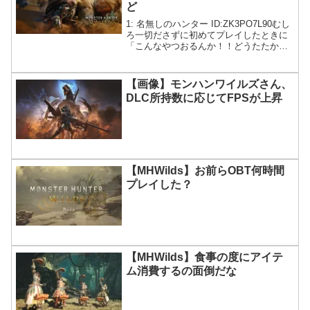
ど
1: 名無しのハンター ID:ZK3PO7L90むし
ろ一切ださずに初めてプレイしたときに
「こんなやつおるんか！！どうたたかう
んや！」がやりたいんだが。なぜ情報を
どんどん出すんだ？いつもラスボスぐら
いしか未発表モンスター残ってないんだ
【画像】モンハンワイルズさん、
が
DLC所持数に応じてFPSが上昇
【MHWilds】お前らOBT何時間
プレイした？
【MHWilds】食事の度にアイテ
ム消費するの面倒だな