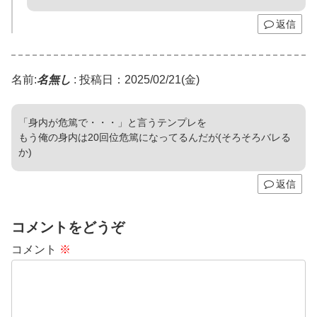
返信
名前:
名無し
:
投稿日：2025/02/21(金)
「身内が危篤で・・・」と言うテンプレを
もう俺の身内は20回位危篤になってるんだが(そろそろバレる
か)
返信
コメントをどうぞ
コメント
※