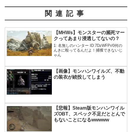
関連記事
【MHWs】モンスターの瀕死マー
クってあまり浸透してないの？
1: 名無しのハンター ID:7DzWFPr/0何の
んきに殴ってるんだよ！捕獲できないじ
ゃん
【画像】モンハンワイルズ、不動
の装衣が続投してしまう
【悲報】Steam版モンハンワイル
ズOBT、スペック不足だととんで
もないことになるwwwww