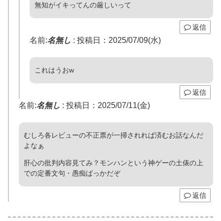
無知がイキってんの厳しいって
返信
名前:
名無し
:
投稿日：2025/07/09(水)
これはうおw
返信
名前:
名無し
:
投稿日：2025/07/11(金)
むしろ各レビューの不正票が一掃されれば済むお話なんだ
よなぁ
肝心の批判内容見てみ？モンハンという神ゲーの土俵の上
での定番文句・愚痴ばっかだぞ
返信