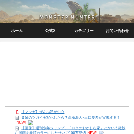
ホーム
公式X
カテゴリー
お問い合わせ
【マンガ】ぜんぶ私が中心
黄泉のツガイ実写化したら？高橋海人×出口夏希が実現する？
NEW!
【画像】週刊少年ジャンプ、「ロクのおかしな家」とかいう微妙
な漫画を巻頭カラーにしたせいで100万部切
NEW!