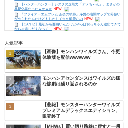
【ハンターハンター】シズクの念能力「デメちゃん」、まさかの
具現化系だったｗｗｗｗ
NEW!
『ファイアーエムブレム 蒼炎の軌跡』序盤の暗闇マップで斧使い
がやられたんだけどもしかして永久離脱なの
NEW!
【GANTZ】最初から面白いんだけどやっぱおっちゃん達出てきて
から加速しだすなって…
NEW!
【SS】花帆「つぐみちゃーん！ 一緒に海行こうよー！」
NEW!
人気記事
【画像】モンハンワイルズさん、今更体験版を配信
wwwwww
NEW!
【画像】モンハンワイルズさん、今更
【国際】中国製ルーター20機種で情報盗むためのバックドア見つ
体験版を配信wwwwww
かる 米セキュリティー会社発表
NEW!
【画像】週刊少年ジャンプ、「ロクのおかしな家」とかいう微妙
な漫画を巻頭カラーにしたせいで100万部切
NEW!
任天堂「今期中にSwitch2ソフトを6000万本売る（現在946万本
モンハンアセンダンスはワイルズの様
達成）」
NEW!
な惨劇は繰り返されるのか
Powered by livedoor 相互RSS
【悲報】モンスターハンターワイルズ
プレミアムデラックスエディション、
販売終了
【MHWs】買い切り路線に戻すと一瞬