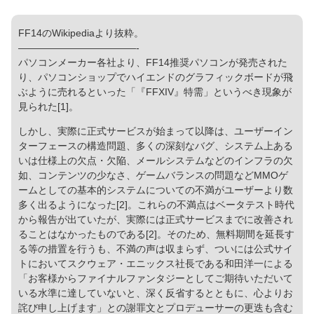
FF14のWikipediaより抜粋。
————————————-
パソコンメーカー各社より、FF14推奨パソコンが発売された
り、パソコンショップでハイエンドのグラフィックボードが飛
ぶように売れるといった「『FFXIV』特需」というべき現象が
見られた[1]。
しかし、実際に正式サービスが始まって以降は、ユーザーイン
ターフェースの構造問題、多くの深刻なバグ、システム上ある
いは仕様上の欠点・欠陥、メールシステムなどのインフラの欠
如、コンテンツの少なさ、ゲームバランスの問題などMMOゲ
ームとしての基本的システムについての不満がユーザーより数
多く出るようになった[2]。これらの不満点はベータテスト時代
から報告が出ていたが、実際には正式サービスまでに改善され
ることはなかったものである[2]。そのため、無料期間を延長す
る等の措置を行うも、不満の声は収まらず、ついには公式サイ
トにおいてスクウェア・エニックス社長である和田洋一による
「お客様からファイナルファンタジーとしてご期待いただいて
いる水準に達していないと、深く反省するとともに、心よりお
詫び申し上げます」との謝罪文とプロデューサーの更迭も含む