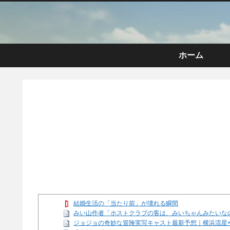
ホーム
結婚生活の「当たり前」が壊れる瞬間
みい山作者「ホストクラブの客は、みいちゃんみたいな
ジョジョの奇妙な冒険実写キャスト最新予想｜横浜流星