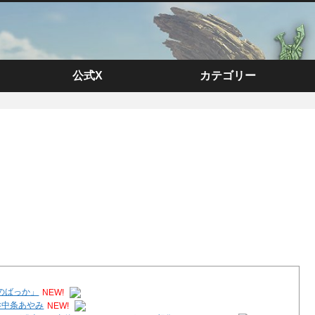
公式X
カテゴリー
のばっか」
NEW!
×中条あやみ
NEW!