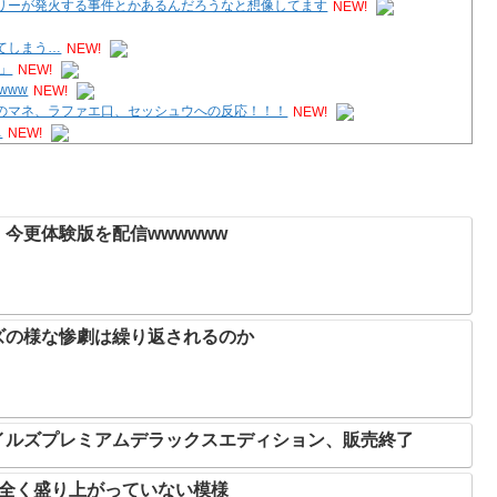
リーが発火する事件とかあるんだろうなと想像してます
NEW!
てしまう…
NEW!
」
NEW!
www
NEW!
のマネ、ラファエ口、セッシュウへの反応！！！
NEW!
…
NEW!
のばっか」
NEW!
今更体験版を配信wwwwww
ズの様な惨劇は繰り返されるのか
イルズプレミアムデラックスエディション、販売終了
、全く盛り上がっていない模様