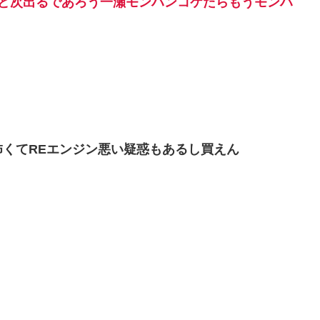
けど次出るであろう一瀬モンハンコケたらもうモンハ
くてREエンジン悪い疑惑もあるし買えん