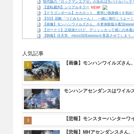
現代版の『ロックマンエグゼ』があればモバイルバッテ
【逆転裁判】シリアルキラー
NEW!
【ドラゴンボール】カカロット、唐突に独身煽りを初め
【SS】花帆「つぐみちゃーん！ 一緒に海行こうよー！
【画像】モンハンワイルズさん、今更体験版を配信www
【ガークリ】正統派だけど、デッッッカって感じの水着
【朗報】任天堂、microSDExpressを普及させてしまう
みい山作者「ホストクラブの客は、みいちゃんみたいな
Powered by livedoor 相互RSS
人気記事
【画像】モンハンワイルズさん、
モンハンアセンダンスはワイル
【悲報】モンスターハンターワ
【悲報】MHアセンダンスさん