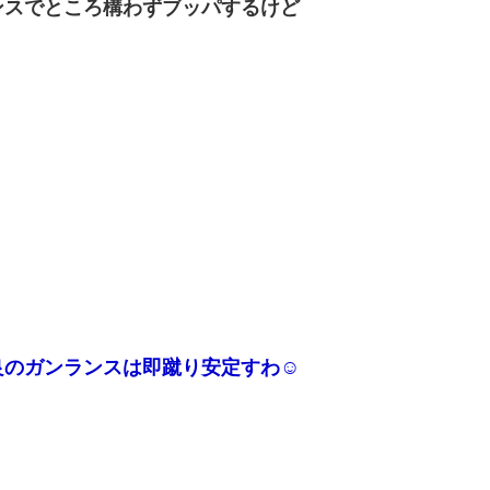
ンスでところ構わずブッパするけど
良のガンランスは即蹴り安定すわ☺