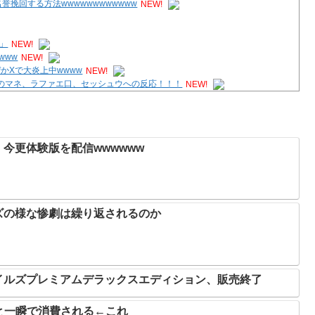
挽回する方法wwwwwwwwwwww
NEW!
」
NEW!
www
NEW!
かXで大炎上中wwww
NEW!
のマネ、ラファエ口、セッシュウへの反応！！！
NEW!
挽回する方法wwwwwwwwwwww
NEW!
今更体験版を配信wwwwww
ズの様な惨劇は繰り返されるのか
イルズプレミアムデラックスエディション、販売終了
と一瞬で消費される←これ