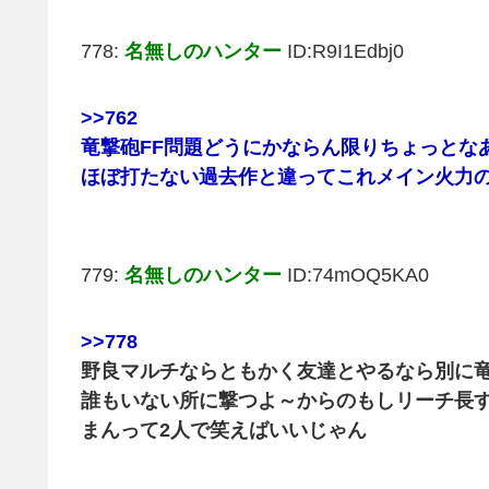
778:
名無しのハンター
ID:R9I1Edbj0
>>762
竜撃砲FF問題どうにかならん限りちょっとな
ほぼ打たない過去作と違ってこれメイン火力
779:
名無しのハンター
ID:74mOQ5KA0
>>778
野良マルチならともかく友達とやるなら別に
誰もいない所に撃つよ～からのもしリーチ長
まんって2人で笑えばいいじゃん