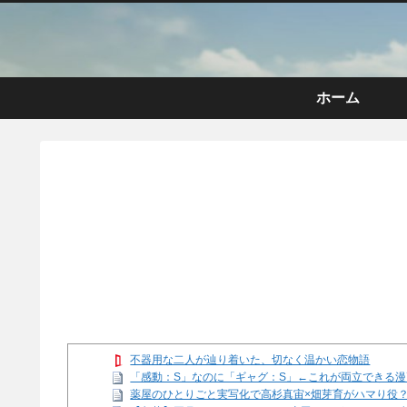
ホーム
不器用な二人が辿り着いた、切なく温かい恋物語
「感動：S」なのに「ギャグ：S」←これが両立できる
薬屋のひとりごと実写化で高杉真宙×畑芽育がハマり役