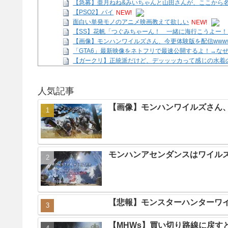
【急募】亜月ねね&みいちゃんと山田さんが、ここから名誉
【PSO2】パイ
NEW!
面白い単発モノのアニメ映画教えて欲しい
NEW!
【SS】花帆「つぐみちゃーん！ 一緒に海行こうよー！
【画像】モンハンワイルズさん、今更体験版を配信www
「GTA6」最新映像をネトフリで最速公開するよ！→なぜ
【ガークリ】正統派だけど、デッッッカって感じの水着
【急募】亜月ねね&みいちゃんと山田さんが、ここから名誉
Powered by livedoor 相互RSS
人気記事
【画像】モンハンワイルズさん、
モンハンアセンダンスはワイル
【悲報】モンスターハンターワ
【MHWs】買い切り路線に戻す