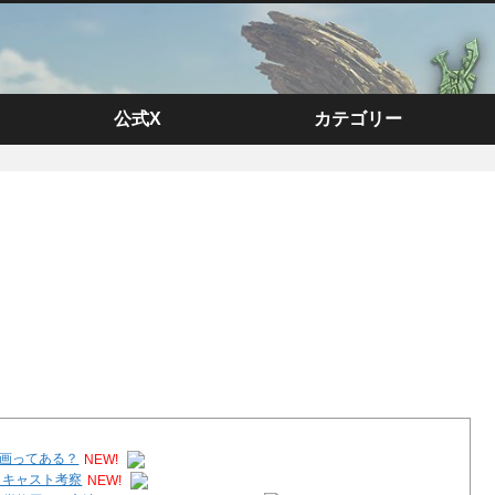
公式X
カテゴリー
漫画ってある？
NEW!
？キャスト考察
NEW!