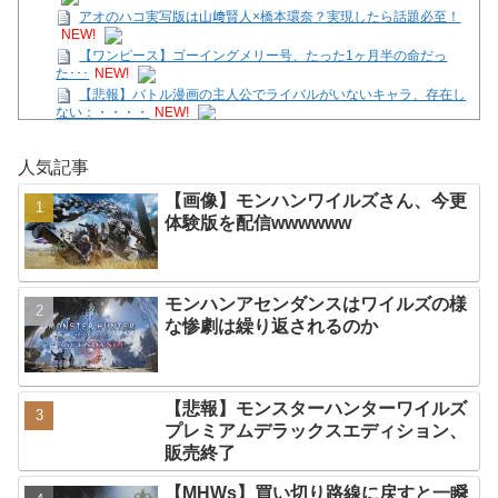
アオのハコ実写版は山﨑賢人×橋本環奈？実現したら話題必至！
NEW!
【ワンピース】ゴーイングメリー号、たった1ヶ月半の命だっ
た･･･
NEW!
【悲報】バトル漫画の主人公でライバルがいないキャラ、存在し
ない：・・・・
NEW!
【SS】善子「逢田さんとせつ菜のバースデー2026」
NEW!
【画像】モンハンワイルズさん、サンブレイクに売上逆転されて
人気記事
しまう
NEW!
映画『8番出口』が金曜ロードショーにて放送
NEW!
【画像】モンハンワイルズさん、今更
【花騎士】叡智な顔つきで魔性さを持つアルテミシアへの反
体験版を配信wwwwww
応！！！
NEW!
【SS】花帆「つぐみちゃーん！ 一緒に海行こうよー！」
NEW!
モンハンアセンダンスはワイルズの様
Powered by livedoor 相互RSS
な惨劇は繰り返されるのか
【悲報】モンスターハンターワイルズ
プレミアムデラックスエディション、
販売終了
【MHWs】買い切り路線に戻すと一瞬