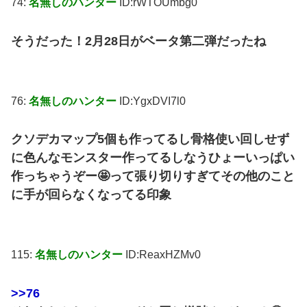
74:
名無しのハンター
ID:rWTOUmbg0
そうだった！2月28日がベータ第二弾だったね
76:
名無しのハンター
ID:YgxDVI7l0
クソデカマップ5個も作ってるし骨格使い回しせず
に色んなモンスター作ってるしなうひょーいっぱい
作っちゃうぞー🤩って張り切りすぎてその他のこと
に手が回らなくなってる印象
115:
名無しのハンター
ID:ReaxHZMv0
>>76