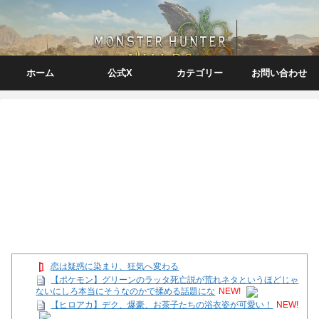
ホーム
公式X
カテゴリー
お問い合わせ
恋は疑惑に染まり、狂気へ変わる
【ポケモン】グリーンのラッタ死亡説が荒れネタというほどじゃ
ないにしろ本当にそうなのかで揉める話題にな
NEW!
【ヒロアカ】デク、爆豪、お茶子たちの浴衣姿が可愛い！
NEW!