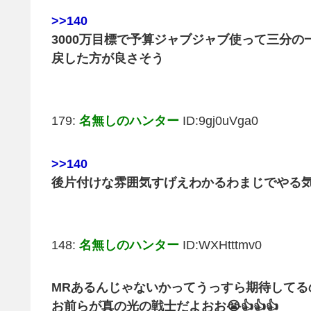
>>140
3000万目標で予算ジャブジャブ使って三分
戻した方が良さそう
179:
名無しのハンター
ID:9gj0uVga0
>>140
後片付けな雰囲気すげえわかるわまじでやる
148:
名無しのハンター
ID:WXHtttmv0
MRあるんじゃないかってうっすら期待してる
お前らが真の光の戦士だよおお😭👍👍👍