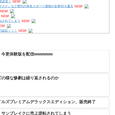
題必至！
NEW!
マスク』など歴代の有名スポーツ漫画が全巻50％還元
NEW!
NEW!
NEW!
転されてしまう
NEW!
EW!
の反応！！！
NEW!
W!
今更体験版を配信wwwwww
ズの様な惨劇は繰り返されるのか
イルズプレミアムデラックスエディション、販売終了
、サンブレイクに売上逆転されてしまう