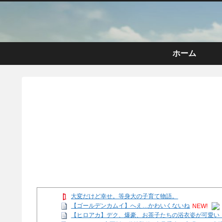
ホーム
大変だけど幸せ。等身大の子育て物語。
【ゴールデンカムイ】へえ…かわいくないね
NEW!
【ヒロアカ】デク、爆豪、お茶子たちの浴衣姿が可愛い