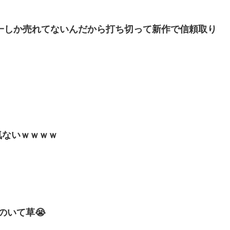
の一しか売れてないんだから打ち切って新作で信頼取り
気ないｗｗｗｗ
のいて草😭