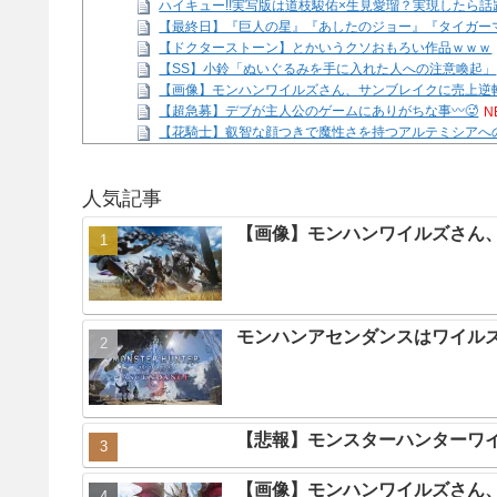
ハイキュー!!実写版は道枝駿佑×生見愛瑠？実現したら話
【最終日】『巨人の星』『あしたのジョー』『タイガー
【ドクターストーン】とかいうクソおもろい作品ｗｗｗ
【SS】小鈴「ぬいぐるみを手に入れた人への注意喚起」
【画像】モンハンワイルズさん、サンブレイクに売上逆
【超急募】デブが主人公のゲームにありがちな事〰🥵
N
【花騎士】叡智な顔つきで魔性さを持つアルテミシアへ
【SS】善子「逢田さんとせつ菜のバースデー2026」
NE
Powered by livedoor 相互RSS
人気記事
【画像】モンハンワイルズさん、
モンハンアセンダンスはワイル
【悲報】モンスターハンターワ
【画像】モンハンワイルズさん