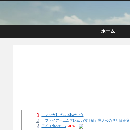
ホーム
【マンガ】ぜんぶ私が中心
『ファイアーエムブレム 万紫千紅』主人公の見た目を
アイス食べたい
NEW!