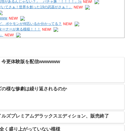
理があるんじゃない？」 バチャ豚「！！！！」ｼｭ
NEW!
がいてさぁ！世界を創った19の武器がさぁ！」
NEW!
www
NEW!
ど、ポケモンが何匹いるか分かってる？
NEW!
ターナーが来る模様！！！
NEW!
」
NEW!
理があるんじゃない？」 バチャ豚「！！！！」ｼｭ
NEW!
今更体験版を配信wwwwww
ズの様な惨劇は繰り返されるのか
イルズプレミアムデラックスエディション、販売終了
、全く盛り上がっていない模様