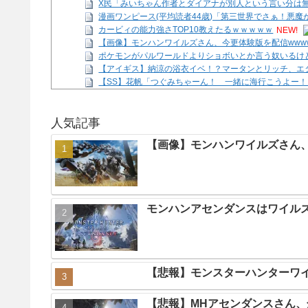
X民「みいちゃん作者とダイアナが別人という言い分は無
漫画ワンピース(平均読者44歳)「第三世界でさぁ！悪魔
カービィの能力強さTOP10教えたるｗｗｗｗｗ
NEW!
【画像】モンハンワイルズさん、今更体験版を配信www
ポケモンがパルワールドよりショボいとか言う奴いるけ
【アイギス】納涼の浴衣イベ！？マータンとリッチ、エ
【SS】花帆「つぐみちゃーん！ 一緒に海行こうよー！
X民「みいちゃん作者とダイアナが別人という言い分は無
Powered by livedoor 相互RSS
人気記事
【画像】モンハンワイルズさん、
モンハンアセンダンスはワイル
【悲報】モンスターハンターワ
【悲報】MHアセンダンスさん