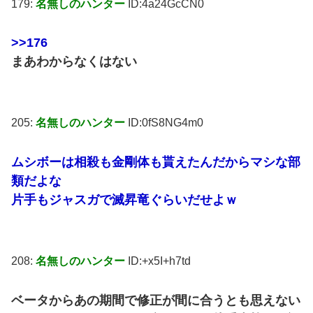
179:
名無しのハンター
ID:4a24GcCN0
>>176
まあわからなくはない
205:
名無しのハンター
ID:0fS8NG4m0
ムシボーは相殺も金剛体も貰えたんだからマシな部
類だよな
片手もジャスガで滅昇竜ぐらいだせよｗ
208:
名無しのハンター
ID:+x5I+h7td
ベータからあの期間で修正が間に合うとも思えない