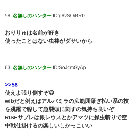
58:
名無しのハンター
ID:g8vSOiBR0
おりりゅは名前が好き
使ったことはない虫棒がダサいから
63:
名無しのハンター
ID:SoJcmGyAp
>>58
使えよ張り倒すぞ😥
wibだと例えばアルバミラの広範囲薙ぎ払い系の技
を跳躍で躱して急襲頭に刺すの気持ち良いぞ
RISEサブレは銀レウスとかアマツに操虫斬りで空
中戦仕掛けるの楽しいしかっこいい