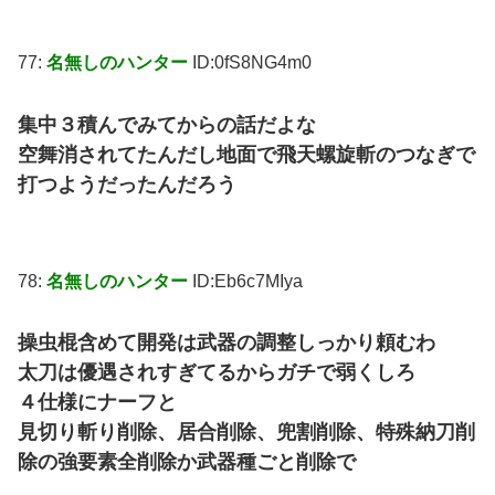
77:
名無しのハンター
ID:0fS8NG4m0
集中３積んでみてからの話だよな
空舞消されてたんだし地面で飛天螺旋斬のつなぎで
打つようだったんだろう
78:
名無しのハンター
ID:Eb6c7MIya
操虫棍含めて開発は武器の調整しっかり頼むわ
太刀は優遇されすぎてるからガチで弱くしろ
４仕様にナーフと
見切り斬り削除、居合削除、兜割削除、特殊納刀削
除の強要素全削除か武器種ごと削除で