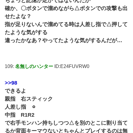
ちょっと記憶が定かではないんだが
確か、〇ボタンで溜めながら△ボタンでの攻撃も出
せたよな？
指が足りないんで溜めてる時は人差し指で△押して
たような気がする
違ったかなあ？やってたような気がするんだが…
109:
名無しのハンター
ID:E24FUVRW0
>>98
できるよ
親指 右スティック
人差し指 ⚪︎
中指 R1R2
で右手モンハン持ちしつつ△を別のとこに割り当て
るか背面キーマウないとちゃんとプレイするのは無