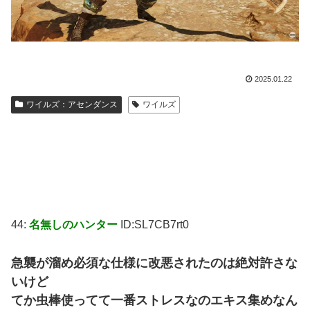
2025.01.22
ワイルズ：アセンダンス
ワイルズ
44:
名無しのハンター
ID:SL7CB7rt0
急襲が溜め必須な仕様に改悪されたのは絶対許さな
いけど
てか虫棒使ってて一番ストレスなのエキス集めなん