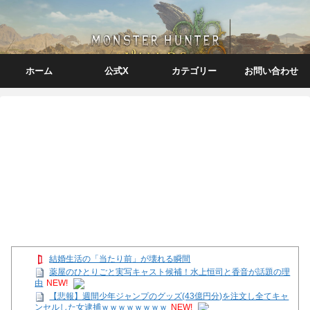
ホーム
公式X
カテゴリー
お問い合わせ
結婚生活の「当たり前」が壊れる瞬間
薬屋のひとりごと実写キャスト候補！水上恒司と香音が話題の理
由
NEW!
【悲報】週間少年ジャンプのグッズ(43億円分)を注文し全てキャ
ンセルした女逮捕ｗｗｗｗｗｗｗｗ
NEW!