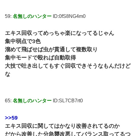
59:
名無しのハンター
ID:0fS8NG4m0
エキス回収ってめっちゃ楽になってるじゃん
集中弱点で3色
溜めて飛ばせば虫が貫通して複数取り
集中モードで殴れば自動取得
大技で吐き出してもすぐ回収できそうなもんだけど
な
65:
名無しのハンター
ID:SL7CB7rt0
>>59
エキス回収に関してはかなり改善されてるのか
だから改善した分急襲改悪してバランス取ってるつ