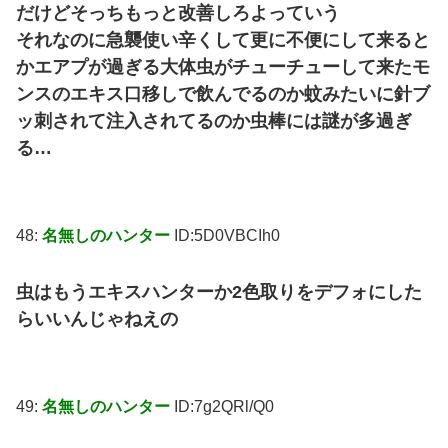
だけどそっちもっと改善しろよっていう
それなのに急襲使い辛くして更に不便にして来ると
かエアプが過ぎる大体虫がチューチューして来たモ
ンスのエキス口移しで飲んでるのか蚊みたいに針ブ
ッ刺されて注入されてるのか虫棒には謎が多過ぎ
る…
48:
名無しのハンター
ID:5D0VBCIh0
虫はもうエキスハンターか2色取りをデフォにした
らいいんじゃねえの
49:
名無しのハンター
ID:7g2QRl/Q0