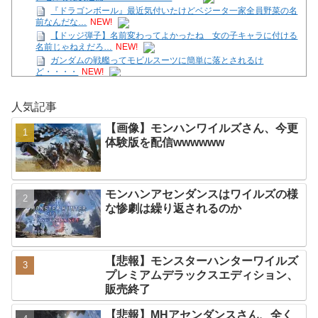
『ドラゴンボール』最近気付いたけどベジータ一家全員野菜の名
前なんだな…
NEW!
【ドッジ弾子】名前変わってよかったね 女の子キャラに付ける
名前じゃねえだろ…
NEW!
ガンダムの戦艦ってモビルスーツに簡単に落とされるけ
ど・・・・
NEW!
【画像】モンハンワイルズさん、今更体験版を配信
wwwwww
NEW!
人気記事
【教育】急増する「自分の頭で考えない子」。すぐ検索が当たり
前に…スマホ時代の“親切すぎる教育”が奪っ
NEW!
【画像】モンハンワイルズさん、今更
【ガークリ】正統派だけど、デッッッカって感じの水着のマネ、
体験版を配信wwwwww
ラファエ口、セッシュウへの反応！！！
NEW!
【悲報】週間少年ジャンプのグッズ(43億円分)を注文し全てキャ
ンセルした女逮捕ｗｗｗｗｗｗｗｗ
NEW!
【脱衣麻雀】「スーパーリアル麻雀 Venus Returns」8月27日に
モンハンアセンダンスはワイルズの様
発売決定！
NEW!
な惨劇は繰り返されるのか
Powered by livedoor 相互RSS
【悲報】モンスターハンターワイルズ
プレミアムデラックスエディション、
販売終了
【悲報】MHアセンダンスさん、全く