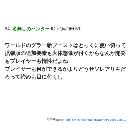
84:
名無しのハンター
ID:eQy/OE0V0
ワールドのグラ一新ブーストはとっくに使い切って
拡張版の追加要素も大体想像が付くからなんか開発
もプレイヤーも惰性だよね
ブレイサーも何ができるかよりどうせソレアリキだ
ろって諦めも目に付くし
引用元:
https://fate.5ch.io/test/read.cgi/hunter/1780782872/