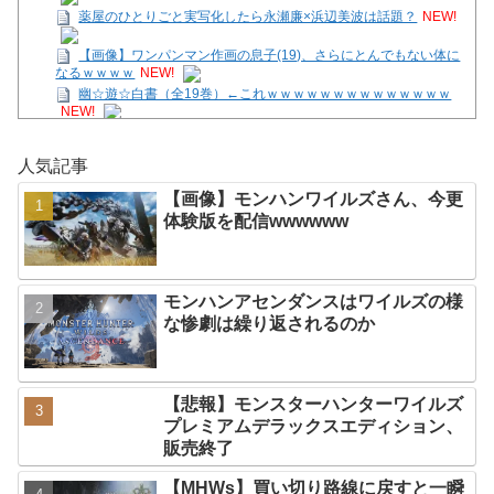
薬屋のひとりごと実写化したら永瀬廉×浜辺美波は話題？
NEW!
【画像】ワンパンマン作画の息子(19)、さらにとんでもない体に
なるｗｗｗｗ
NEW!
幽☆遊☆白書（全19巻）←これｗｗｗｗｗｗｗｗｗｗｗｗｗｗ
NEW!
【SS】花帆「つぐみちゃーん！ 一緒に海行こうよー！」
NEW!
人気記事
【画像】モンハンワイルズさん、今更体験版を配信
wwwwww
NEW!
【画像】モンハンワイルズさん、今更
【ペルキチ悲報】ペルソナ、完全にXBOXのモノになる
NEW!
体験版を配信wwwwww
【ニンテンドークラシックス】マリオサンシャイン配信開始！で
も青コインは今でも許されないｗｗｗ
NEW!
【朗報】「GTA6」、予約注文がTake-Twoの内部予測を大幅に上
モンハンアセンダンスはワイルズの様
回る
NEW!
な惨劇は繰り返されるのか
Powered by livedoor 相互RSS
【悲報】モンスターハンターワイルズ
プレミアムデラックスエディション、
販売終了
【MHWs】買い切り路線に戻すと一瞬