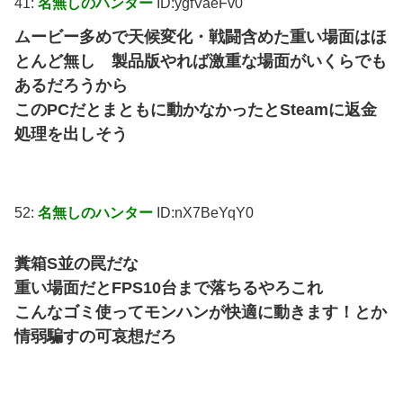
41:
名無しのハンター
ID:ygfVaeFv0
ムービー多めで天候変化・戦闘含めた重い場面はほ
とんど無し 製品版やれば激重な場面がいくらでも
あるだろうから
このPCだとまともに動かなかったとSteamに返金
処理を出しそう
52:
名無しのハンター
ID:nX7BeYqY0
糞箱S並の罠だな
重い場面だとFPS10台まで落ちるやろこれ
こんなゴミ使ってモンハンが快適に動きます！とか
情弱騙すの可哀想だろ