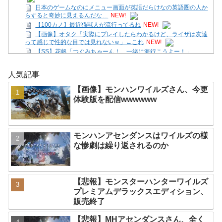
日本のゲームなのにメニュー画面が英語だらけなの英語圏の人か
らすると奇妙に見えるんだな…
NEW!
【100カノ】最近猫獣人が流行ってるね
NEW!
【画像】オタク「実際にプレイしたらわかるけど、ライザは友達
って感じで性的な目では見れないｗ」←これ
NEW!
【SS】花帆「つぐみちゃーん！ 一緒に海行こうよー！」
NEW!
【画像】モンハンワイルズさん、今更体験版を配信
人気記事
wwwwww
NEW!
【朗報】カプコン「デジタル販売が約9割、ディスク市場縮小の
【画像】モンハンワイルズさん、今更
大きな影響は想定していない」
NEW!
体験版を配信wwwwww
【ガークリ】正統派だけど、デッッッカって感じの水着のマネ、
ラファエ口、セッシュウへの反応！！！
NEW!
みい山作者「ホストクラブの客は、みいちゃんみたいなのばっ
か」
NEW!
モンハンアセンダンスはワイルズの様
Powered by livedoor 相互RSS
な惨劇は繰り返されるのか
【悲報】モンスターハンターワイルズ
プレミアムデラックスエディション、
販売終了
【悲報】MHアセンダンスさん、全く