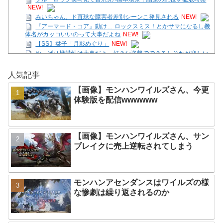
NEW!
みいちゃん、ド直球な障害者差別シーンこ発見される
NEW!
『アーマード・コア』動け… ロックスミス！とかサマになるし機
体名がカッコいいのって大事だよね
NEW!
【SS】栞子「月影めぐり」
NEW!
やっぱり携帯性は大事だよ、好きな姿勢でできるしそれが楽しい
NEW!
【画像】モンハンワイルズさん、サンブレイクに売上逆転されて
人気記事
しまう
NEW!
みいちゃん、ド直球な障害者差別シーンこ発見される
NEW!
【画像】モンハンワイルズさん、今更
『アーマード・コア』動け… ロックスミス！とかサマになるし機
体験版を配信wwwwww
体名がカッコいいのって大事だよね
NEW!
Powered by livedoor 相互RSS
【画像】モンハンワイルズさん、サン
ブレイクに売上逆転されてしまう
モンハンアセンダンスはワイルズの様
な惨劇は繰り返されるのか