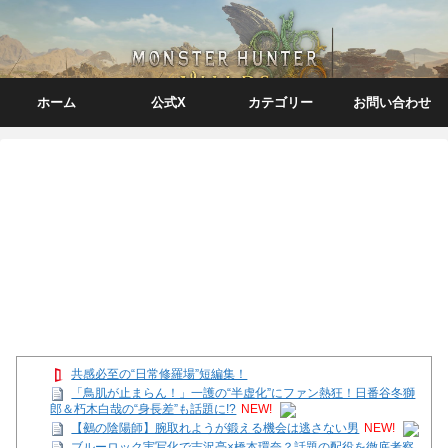
ホーム
公式X
カテゴリー
お問い合わせ
共感必至の“日常修羅場”短編集！
「鳥肌が止まらん！」一護の“半虚化”にファン熱狂！日番谷冬獅
郎＆朽木白哉の“身長差”も話題に!?
NEW!
【鵺の陰陽師】腕取れようが鍛える機会は逃さない男
NEW!
ブルーロック実写化で吉沢亮×橋本環奈？話題の配役を徹底考察