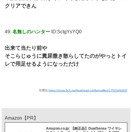
クリアできん
49:
名無しのハンター
ID:SctgYsYQ0
出来て当たり前や
そこらじゅうに糞尿撒き散らしてたのがやっとトイ
レで用足せるようになっただけ
引用元:
https://nova.5ch.net/test/read.cgi/livegalileo/1752326363/
Amazon【PR】
Amazon.co.jp: 【純正品】DualSense ワイヤレ