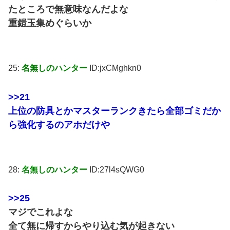
たところで無意味なんだよな
重鎧玉集めぐらいか
25:
名無しのハンター
ID:jxCMghkn0
>>21
上位の防具とかマスターランクきたら全部ゴミだか
ら強化するのアホだけや
28:
名無しのハンター
ID:27l4sQWG0
>>25
マジでこれよな
全て無に帰すからやり込む気が起きない