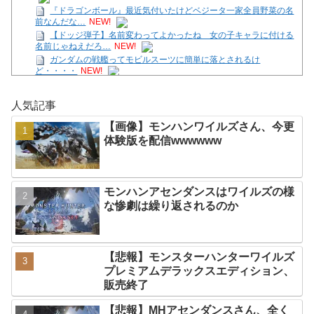
『ドラゴンボール』最近気付いたけどベジータ一家全員野菜の名
前なんだな…
NEW!
【ドッジ弾子】名前変わってよかったね 女の子キャラに付ける
名前じゃねえだろ…
NEW!
ガンダムの戦艦ってモビルスーツに簡単に落とされるけ
ど・・・・
NEW!
【画像】モンハンワイルズさん、今更体験版を配信
wwwwww
NEW!
人気記事
【ガークリ】正統派だけど、デッッッカって感じの水着のマネ、
ラファエ口、セッシュウへの反応！！！
NEW!
【画像】モンハンワイルズさん、今更
PS5がこのまま終わると思ってるやつwwwwww
NEW!
体験版を配信wwwwww
【悲報】週間少年ジャンプのグッズ(43億円分)を注文し全てキャ
ンセルした女逮捕ｗｗｗｗｗｗｗｗ
NEW!
【テトリス９９/参加型】ほんの30分だけの時間。
NEW!
モンハンアセンダンスはワイルズの様
Powered by livedoor 相互RSS
な惨劇は繰り返されるのか
【悲報】モンスターハンターワイルズ
プレミアムデラックスエディション、
販売終了
【悲報】MHアセンダンスさん、全く