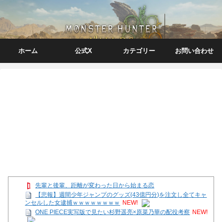
ホーム
公式X
カテゴリー
お問い合わせ
先輩と後輩、距離が変わった日から始まる恋
【悲報】週間少年ジャンプのグッズ(43億円分)を注文し全てキャ
ンセルした女逮捕ｗｗｗｗｗｗｗｗ
NEW!
ONE PIECE実写版で見たい杉野遥亮×原菜乃華の配役考察
NEW!