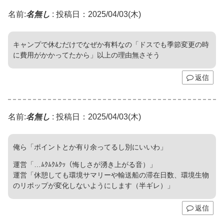
名前:
名無し
:
投稿日：2025/04/03(木)
キャンプで休むだけでなぜか有料なの「ドスでも季節変更の時
に費用がかかってたから」以上の理由無さそう
返信
名前:
名無し
:
投稿日：2025/04/03(木)
俺ら「ポイントとか有り余ってるし別にいいわ」
運営「…ﾑｸﾑｸﾑｸｯ（悔しさが湧き上がる音）」
運営「休憩しても環境サマリーや輸送船の滞在日数、環境生物
のリポップが変化しないようにします（半ギレ）」
返信