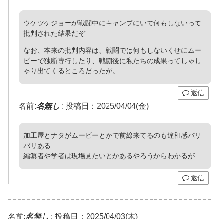
ウケツケジョーが戦闘中にキャンプにいて何もしないって
批判された結果だぞ
なお、本来の批判内容は、戦闘では何もしないくせにムー
ビーで独断専行したり、戦闘後に私たちの成果ってしゃし
ゃり出てくるところだったが。
返信
名前:
名無し
:
投稿日：2025/04/04(金)
加工屋とナタがムービーとかで前線来てるのも違和感バリ
バリある
編纂者や学者は現場見たいとかあるやろうからわかるが
返信
名前:
名無し
:
投稿日：2025/04/03(木)