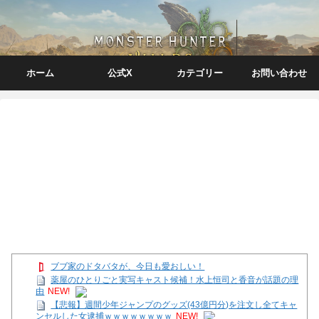
ホーム
公式X
カテゴリー
お問い合わせ
ブブ家のドタバタが、今日も愛おしい！
薬屋のひとりごと実写キャスト候補！水上恒司と香音が話題の理
由
NEW!
【悲報】週間少年ジャンプのグッズ(43億円分)を注文し全てキャ
ンセルした女逮捕ｗｗｗｗｗｗｗｗ
NEW!