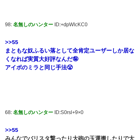
98:
名無しのハンター
ID:+dpWlcKC0
>>55
まともな奴ふるい落として全肯定ユーザーしか居な
くなれば実質大好評なんだ🤪
アイボのミラと同じ手法😤
68:
名無しのハンター
ID:S0rsl+9×0
>>55
みんなでバリスタ撃ったり大砲の玉運搬したりで大