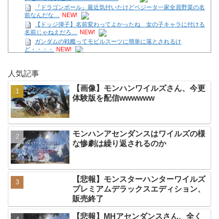
『ドラゴンボール』最近気付いたけどベジータ一家全員野菜の名
前なんだな…
NEW!
【ドッジ弾子】名前変わってよかったね 女の子キャラに付ける
名前じゃねえだろ…
NEW!
ガンダムの戦艦ってモビルスーツに簡単に落とされるけ
ど・・・・
NEW!
【画像】モンハンワイルズさん、今更体験版を配信
wwwwww
NEW!
人気記事
【教育】急増する「自分の頭で考えない子」。すぐ検索が当たり
前に…スマホ時代の“親切すぎる教育”が奪っ
NEW!
【画像】モンハンワイルズさん、今更
【ガークリ】正統派だけど、デッッッカって感じの水着のマネ、
体験版を配信wwwwww
ラファエ口、セッシュウへの反応！！！
NEW!
【悲報】週間少年ジャンプのグッズ(43億円分)を注文し全てキャ
ンセルした女逮捕ｗｗｗｗｗｗｗｗ
NEW!
【脱衣麻雀】「スーパーリアル麻雀 Venus Returns」8月27日に
モンハンアセンダンスはワイルズの様
発売決定！
NEW!
な惨劇は繰り返されるのか
Powered by livedoor 相互RSS
【悲報】モンスターハンターワイルズ
プレミアムデラックスエディション、
販売終了
【悲報】MHアセンダンスさん、全く