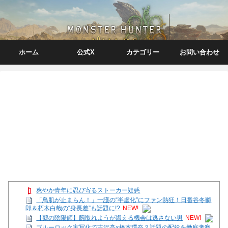
ホーム
公式X
カテゴリー
お問い合わせ
爽やか青年に忍び寄るストーカー疑惑
「鳥肌が止まらん！」一護の“半虚化”にファン熱狂！日番谷冬獅
郎＆朽木白哉の“身長差”も話題に!?
NEW!
【鵺の陰陽師】腕取れようが鍛える機会は逃さない男
NEW!
ブルーロック実写化で吉沢亮×橋本環奈？話題の配役を徹底考察