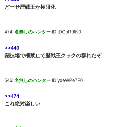
どーせ歴戦王か極限化
474:
名無しのハンター
ID:tDCbR9IN0
>>440
闘技場で柵禁止で歴戦王クックの群れだぞ
546:
名無しのハンター
ID:ydeWPe7F0
>>474
これ絶対楽しい