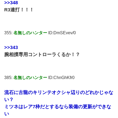
>>348
R3連打！！！
355:
名無しのハンター
ID:DmSEvev/0
>>343
腕相撲専用コントローラくるか！？
385:
名無しのハンター
ID:ChnGhKfr0
流石に古龍のキリンテオクシャ辺りのどれかじゃな
い？
ミツネはレア7枠だとするなら装備の更新ができな
い