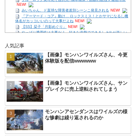
NEW!
みいちゃん、ド直球な障害者差別シーンこ発見される
NEW!
『アーマード・コア』動け… ロックスミス！とかサマになるし機
体名がカッコいいのって大事だよね
NEW!
【SS】栞子「月影めぐり」
NEW!
やっぱり携帯性は大事だよ、好きな姿勢でできるしそれが楽しい
NEW!
【画像】モンハンワイルズさん、サンブレイクに売上逆転されて
人気記事
しまう
NEW!
みいちゃん、ド直球な障害者差別シーンこ発見される
NEW!
【画像】モンハンワイルズさん、今更
『アーマード・コア』動け… ロックスミス！とかサマになるし機
体験版を配信wwwwww
体名がカッコいいのって大事だよね
NEW!
Powered by livedoor 相互RSS
【画像】モンハンワイルズさん、サン
ブレイクに売上逆転されてしまう
モンハンアセンダンスはワイルズの様
な惨劇は繰り返されるのか