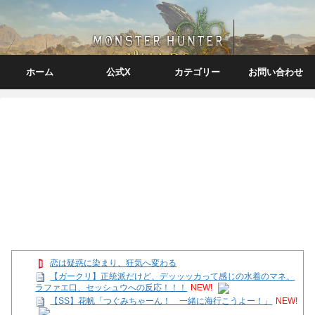
ホーム
公式X
カテゴリー
お問い合わせ
恋は疑惑に染まり、狂気へ変わる
【ガークリ】正統派だけど、デッッッカって感じの水着のマネ、
ラファエ口、セッシュウへの反応！！！
NEW!
【SS】花帆「つぐみちゃーん！ 一緒に海行こうよー！」
NEW!