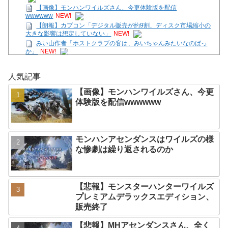
【画像】モンハンワイルズさん、今更体験版を配信
wwwwww
NEW!
【朗報】カプコン「デジタル販売が約9割、ディスク市場縮小の
大きな影響は想定していない」
NEW!
みい山作者「ホストクラブの客は、みいちゃんみたいなのばっ
か」
NEW!
みい山作者「ホストクラブの客は、みいちゃんみたいなのばっ
か」
NEW!
人気記事
ブルーロック実写版で見たい神尾楓珠×小芝風花を考察
NEW!
【画像】モンハンワイルズさん、今更
日本のゲームなのにメニュー画面が英語だらけなの英語圏の人か
体験版を配信wwwwww
らすると奇妙に見えるんだな…
NEW!
【100カノ】最近猫獣人が流行ってるね
NEW!
【画像】オタク「実際にプレイしたらわかるけど、ライザは友達
って感じで性的な目では見れないｗ」←これ
NEW!
モンハンアセンダンスはワイルズの様
Powered by livedoor 相互RSS
な惨劇は繰り返されるのか
【悲報】モンスターハンターワイルズ
プレミアムデラックスエディション、
販売終了
【悲報】MHアセンダンスさん、全く