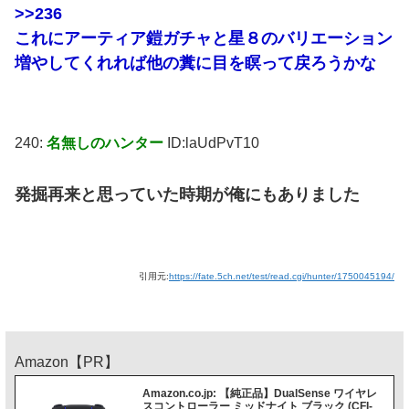
>>236
これにアーティア鎧ガチャと星８のバリエーション
増やしてくれれば他の糞に目を瞑って戻ろうかな
240:
名無しのハンター
ID:laUdPvT10
発掘再来と思っていた時期が俺にもありました
引用元:
https://fate.5ch.net/test/read.cgi/hunter/1750045194/
Amazon【PR】
Amazon.co.jp: 【純正品】DualSense ワイヤレ
スコントローラー ミッドナイト ブラック (CFI-