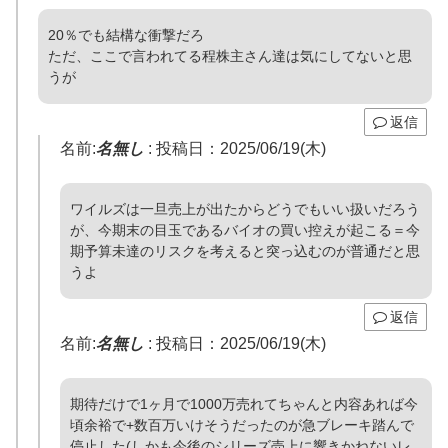
20％でも結構な衝撃だろ
ただ、ここで言われてる程株主さん達は気にしてないと思
うが
返信
名前:
名無し
:
投稿日：2025/06/19(木)
ワイルズは一旦売上が出たからどうでもいい扱いだろう
が、今期末の目玉であるバイオの買い控えが起こる＝今
期予算未達のリスクを考えると突っ込むのが普通だと思
うよ
返信
名前:
名無し
:
投稿日：2025/06/19(木)
期待だけで1ヶ月で1000万売れてちゃんと内容あれば今
頃余裕で+数百万いけそうだったのが急ブレーキ踏んで
停止した(しかも今後のシリーズ売上に響きかねないレ