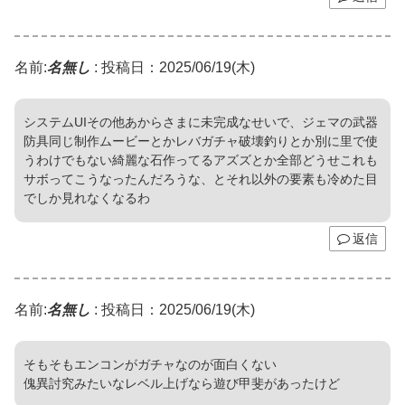
名前:
名無し
:
投稿日：2025/06/19(木)
システムUIその他あからさまに未完成なせいで、ジェマの武器
防具同じ制作ムービーとかレバガチャ破壊釣りとか別に里で使
うわけでもない綺麗な石作ってるアズズとか全部どうせこれも
サボってこうなったんだろうな、とそれ以外の要素も冷めた目
でしか見れなくなるわ
返信
名前:
名無し
:
投稿日：2025/06/19(木)
そもそもエンコンがガチャなのが面白くない
傀異討究みたいなレベル上げなら遊び甲斐があったけど