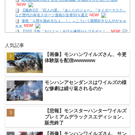
NEW!
【最終日】『巨人の星』『あしたのジョー』『タイガーマスク』
など歴代の有名スポーツ漫画が全巻50％還元
NEW!
漫画「人間を舐めるなよ…！」←こういう展開好きなんやがｗｗ
ｗｗ
NEW!
【SS】千歌「おはよー！今日も練習がんばるぞー！」
NEW!
【画像】モンハンワイルズさん、サンブレイクに売上逆転されて
しまう
NEW!
人気記事
【朗報】メディア「PS6はPS5の2倍超の性能に」
NEW!
【花騎士】叡智な顔つきで魔性さを持つアルテミシアへの反
【画像】モンハンワイルズさん、今更
応！！！
NEW!
体験版を配信wwwwww
ラーメンハゲ「最近のインスタントは店に出せるレベル」ラーメ
ン大好きJK「店とインスタントの良さは別の
NEW!
Powered by livedoor 相互RSS
モンハンアセンダンスはワイルズの様
な惨劇は繰り返されるのか
【悲報】モンスターハンターワイルズ
プレミアムデラックスエディション、
販売終了
【画像】モンハンワイルズさん、サン