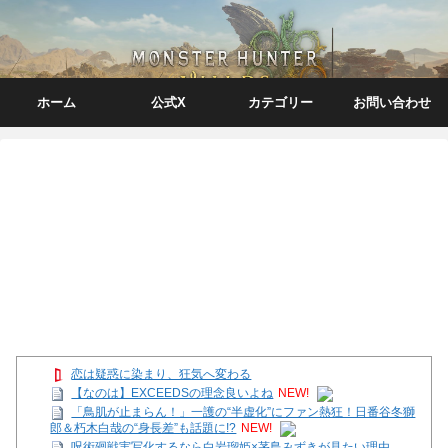
ホーム
公式X
カテゴリー
お問い合わせ
恋は疑惑に染まり、狂気へ変わる
【なのは】EXCEEDSの理念良いよね
NEW!
「鳥肌が止まらん！」一護の“半虚化”にファン熱狂！日番谷冬獅
郎＆朽木白哉の“身長差”も話題に!?
NEW!
呪術廻戦実写化するなら白岩瑠姫×茅島みずきが見たい理由