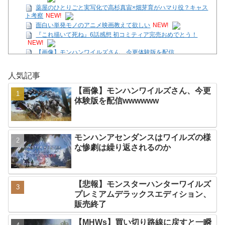
薬屋のひとりごと実写化で高杉真宙×畑芽育がハマり役？キャス
ト考察
NEW!
面白い単発モノのアニメ映画教えて欲しい
NEW!
『これ描いて死ね』6話感想 初コミティア完売おめでとう！
NEW!
【画像】モンハンワイルズさん、今更体験版を配信
wwwwww
NEW!
【SS】花帆「つぐみちゃーん！ 一緒に海行こうよー！」
NEW!
人気記事
ニシ「頼む！ディスクを廃止しないでくれ！中古で買えなくなる
【画像】モンハンワイルズさん、今更
んだ！」
NEW!
体験版を配信wwwwww
【テトリス９９/参加型】ほんの30分だけの時間。
NEW!
【パソニシ悲報】RTX5060、続々と8万円台に📈😇
NEW!
Powered by livedoor 相互RSS
モンハンアセンダンスはワイルズの様
な惨劇は繰り返されるのか
【悲報】モンスターハンターワイルズ
プレミアムデラックスエディション、
販売終了
【MHWs】買い切り路線に戻すと一瞬