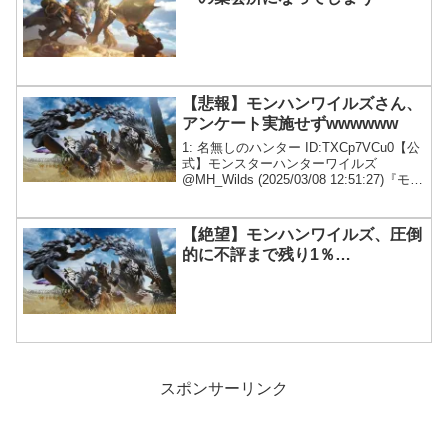
【悲報】モンハンワイルズさん、
アンケート実施せずwwwwww
1: 名無しのハンター ID:TXCp7VCu0【公
式】モンスターハンターワイルズ
@MH_Wilds (2025/03/08 12:51:27)『モン
スターハンターワイルズ』のユーザーア
ンケートを実施中です。回答者全員にデ
ジタル壁紙をプレ...
【絶望】モンハンワイルズ、圧倒
的に不評まで残り1％…
スポンサーリンク