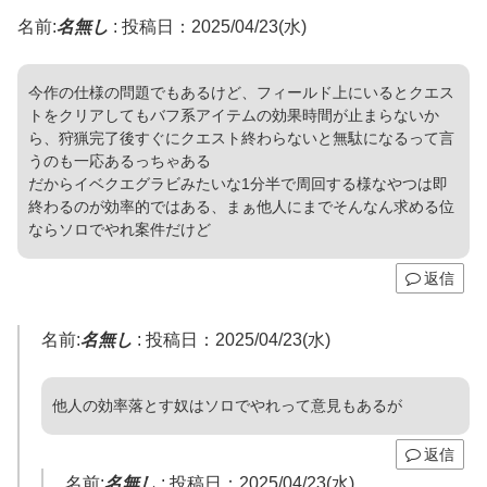
名前:
名無し
:
投稿日：2025/04/23(水)
今作の仕様の問題でもあるけど、フィールド上にいるとクエス
トをクリアしてもバフ系アイテムの効果時間が止まらないか
ら、狩猟完了後すぐにクエスト終わらないと無駄になるって言
うのも一応あるっちゃある
だからイベクエグラビみたいな1分半で周回する様なやつは即
終わるのが効率的ではある、まぁ他人にまでそんなん求める位
ならソロでやれ案件だけど
返信
名前:
名無し
:
投稿日：2025/04/23(水)
他人の効率落とす奴はソロでやれって意見もあるが
返信
名前:
名無し
:
投稿日：2025/04/23(水)