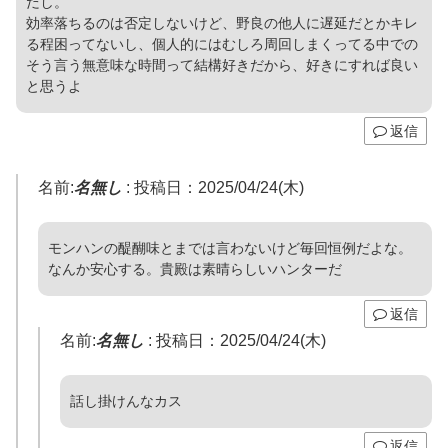
だし。
効率落ちるのは否定しないけど、野良の他人に遅延だとかキレ
る程困ってないし、個人的にはむしろ周回しまくってる中での
そう言う無意味な時間って結構好きだから、好きにすれば良い
と思うよ
返信
名前:
名無し
:
投稿日：2025/04/24(木)
モンハンの醍醐味とまでは言わないけど毎回恒例だよな。
なんか安心する。貴殿は素晴らしいハンターだ
返信
名前:
名無し
:
投稿日：2025/04/24(木)
話し掛けんなカス
返信