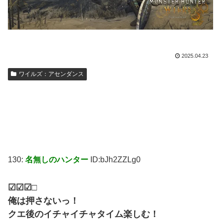
2025.04.23
ワイルズ：アセンダンス
130:
名無しのハンター
ID:bJh2ZZLg0
☑☑☑□
俺は押さないっ！
クエ後のイチャイチャタイム楽しむ！