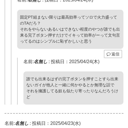
固定PT組まない限りは最高効率ってソロで火力盛って
のTAだろ？
それをやらないあるいはできない程度のやつが誰でも出
来る完了ボタン押すだけでイキって効率がーって文句言
ってるのはシンプルに恥ずかしいと思う
返信
名前:
名無し
:
投稿日：2025/04/24(木)
誰でも出来るはずの完了ボタンを押すことすら出来
ないガイが他人と一緒に何かやるとか無理な話で
それを擁護してる奴も似たり寄ったりなんだろうけ
ど
名前:
名無し
:
投稿日：2025/04/23(水)