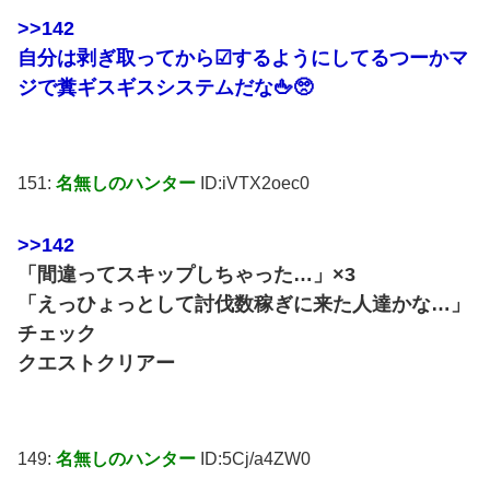
>>142
自分は剥ぎ取ってから☑するようにしてるつーかマ
ジで糞ギスギスシステムだな🖕🥺
151:
名無しのハンター
ID:iVTX2oec0
>>142
「間違ってスキップしちゃった…」×3
「えっひょっとして討伐数稼ぎに来た人達かな…」
チェック
クエストクリアー
149:
名無しのハンター
ID:5Cj/a4ZW0