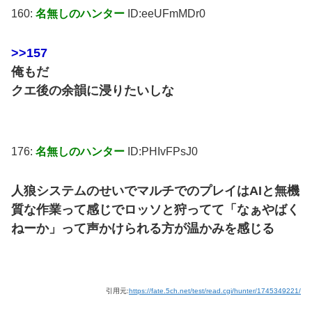
160:
名無しのハンター
ID:eeUFmMDr0
>>157
俺もだ
クエ後の余韻に浸りたいしな
176:
名無しのハンター
ID:PHIvFPsJ0
人狼システムのせいでマルチでのプレイはAIと無機
質な作業って感じでロッソと狩ってて「なぁやばく
ねーか」って声かけられる方が温かみを感じる
引用元:
https://fate.5ch.net/test/read.cgi/hunter/1745349221/