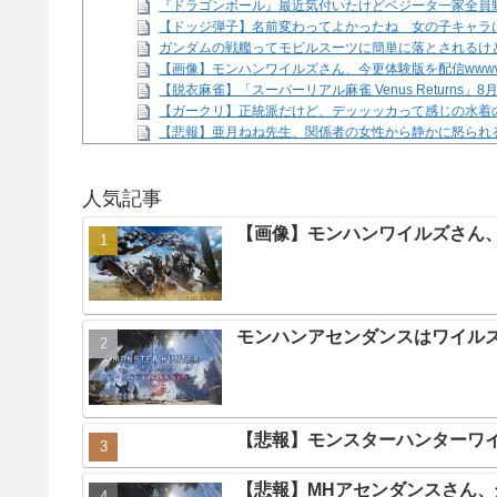
『ドラゴンボール』最近気付いたけどベジータ一家全員
【ドッジ弾子】名前変わってよかったね 女の子キャラ
ガンダムの戦艦ってモビルスーツに簡単に落とされるけ
【画像】モンハンワイルズさん、今更体験版を配信www
【脱衣麻雀】「スーパーリアル麻雀 Venus Returns」
【ガークリ】正統派だけど、デッッッカって感じの水着
【悲報】亜月ねね先生、関係者の女性から静かに怒られるww
「トモダチコレクションわくわく生活」794万本
NEW!
Powered by livedoor 相互RSS
人気記事
【画像】モンハンワイルズさん、
モンハンアセンダンスはワイル
【悲報】モンスターハンターワ
【悲報】MHアセンダンスさん