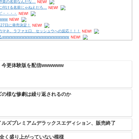
野菜の名前なんだな…
NEW!
に付ける名前じゃねえだろ…
NEW!
ど・・・・
NEW!
www
NEW!
8月27日に発売決定！
NEW!
のマネ、ラファエ口、セッシュウへの反応！！！
NEW!
wwwwwwwwwwwwwwwwwwwwww
NEW!
今更体験版を配信wwwwww
ズの様な惨劇は繰り返されるのか
イルズプレミアムデラックスエディション、販売終了
、全く盛り上がっていない模様