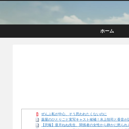
ホーム
ぜんぶ私が中心、そう思われたくないのに
薬屋のひとりごと実写キャスト候補！水上恒司と香音が
【悲報】亜月ねね先生、関係者の女性から静かに怒られるww