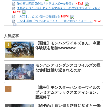
漫☆画太郎読切作品「ドラゴンボール外伝」
NEW!
まあ怒られたかもしれんがガマボイラーの件ではないだろう多分
NEW!
【AC6】ルビコン随一の有能貼る
NEW!
【SS】花帆「つぐみちゃーん！ 一緒に海行こうよー！」
NEW!
【スパロボ】ｷﾀ━━━━━━(ﾟ∀ﾟ)━━━━━━ !!!!!
NEW!
【画像】モンハンワイルズさん、今更体験版を配信
人気記事
wwwwww
NEW!
PS5/その他「ルーンファクトリー6」発表か？24日20時～最新情
【画像】モンハンワイルズさん、今更
報を告知する20周年記念放送を実施
NEW!
体験版を配信wwwwww
【ガークリ】正統派だけど、デッッッカって感じの水着のマネ、
ラファエ口、セッシュウへの反応！！！
NEW!
Powered by livedoor 相互RSS
モンハンアセンダンスはワイルズの様
な惨劇は繰り返されるのか
【悲報】モンスターハンターワイルズ
プレミアムデラックスエディション、
販売終了
【MHWs】買い切り路線に戻すと一瞬