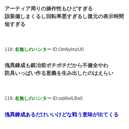
アーティア周りの操作性もひどすぎる
誤装備しまくるし回転率悪すぎるし復元の表示時間
短すぎる
118:
名無しのハンター
ID:Om8yImzU0
傀異錬成も鍛冶前ポチポチだから不健全やわ
防具いっぱい作る意義を生み出したのはえらい
119:
名無しのハンター
ID:oqWeILBe0
傀異錬成あるだけいいけどな戦う意味が出てくる