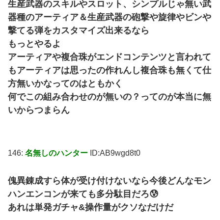
生産武器のスキルやスロット、シンプルじゃ無い武
器種のアーティア＆生産武器の砲撃や旋律やビンや
撃てる弾をカスタマイズ出来るなら
もっとやるよ
アーティアや複合珠がエンドコンテンツと言われて
もアーティアは思ったの作れんし複合珠も無くて仕
方無いかなってのはともかく
何でこの組み合わせのが無いの？ってのが本当に無
いからつまらん
146:
名無しのハンター
ID:AB9wgd8t0
傀異錬成すら体が受け付けないなら今後どんなモン
ハンエンコンが来ても多分駄目だろ😰
あれは単発ガチャ&操作量がクソなだけだ