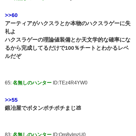
>>60
アーティアがハクスラとか本物のハクスラゲーに失
礼よ
ハクスラゲーの理論値装備とか天文学的な確率にな
るから完成してるだけで100％チートとわかるレベ
ルだぞ
65:
名無しのハンター
ID:TEz4R4YW0
>>55
鍛冶屋でボタンポチポチまじ💩
83:
名無しのハンター
ID:Om8yImzU0