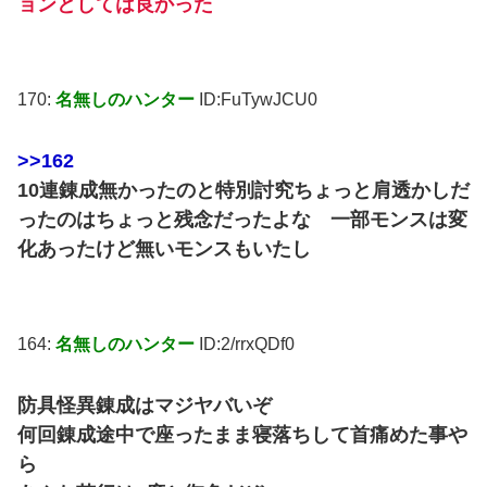
ョンとしては良かった
170:
名無しのハンター
ID:FuTywJCU0
>>162
10連錬成無かったのと特別討究ちょっと肩透かしだ
ったのはちょっと残念だったよな 一部モンスは変
化あったけど無いモンスもいたし
164:
名無しのハンター
ID:2/rrxQDf0
防具怪異錬成はマジヤバいぞ
何回錬成途中で座ったまま寝落ちして首痛めた事や
ら