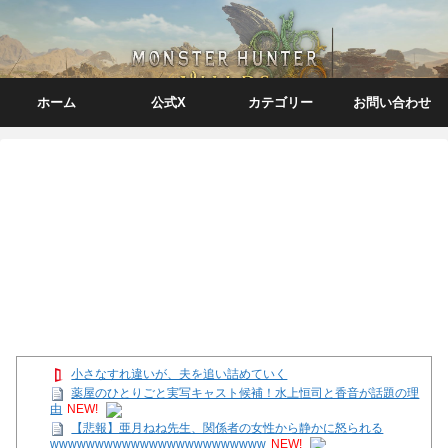
ホーム
公式X
カテゴリー
お問い合わせ
小さなすれ違いが、夫を追い詰めていく
薬屋のひとりごと実写キャスト候補！水上恒司と香音が話題の理
由
NEW!
【悲報】亜月ねね先生、関係者の女性から静かに怒られる
wwwwwwwwwwwwwwwwwwwwwwww
NEW!