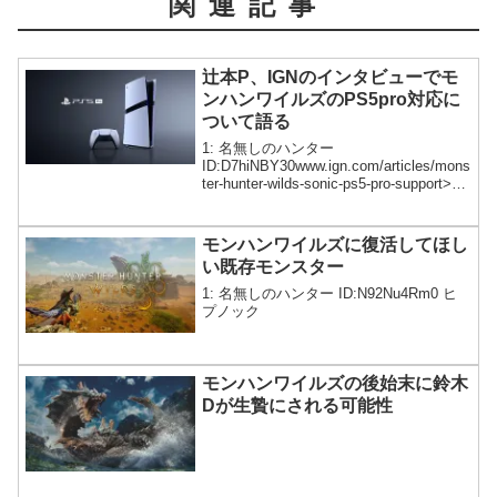
関連記事
辻本P、IGNのインタビューでモ
ンハンワイルズのPS5pro対応に
ついて語る
1: 名無しのハンター
ID:D7hiNBY30www.ign.com/articles/mons
ter-hunter-wilds-sonic-ps5-pro-support>モ
ンスターハンターシリーズのプロデュー
サー辻本良三氏は、Wild...
モンハンワイルズに復活してほし
い既存モンスター
1: 名無しのハンター ID:N92Nu4Rm0 ヒ
プノック
モンハンワイルズの後始末に鈴木
Dが生贄にされる可能性