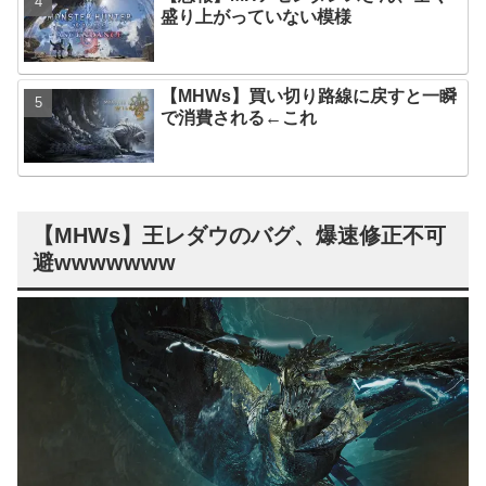
盛り上がっていない模様
【MHWs】買い切り路線に戻すと一瞬
で消費される←これ
【MHWs】王レダウのバグ、爆速修正不可
避wwwwwww