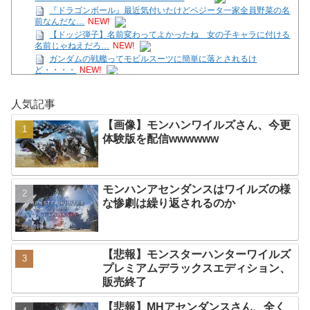
『ドラゴンボール』最近気付いたけどベジータ一家全員野菜の名
前なんだな…
NEW!
【ドッジ弾子】名前変わってよかったね 女の子キャラに付ける
名前じゃねえだろ…
NEW!
ガンダムの戦艦ってモビルスーツに簡単に落とされるけ
ど・・・・
NEW!
【画像】モンハンワイルズさん、今更体験版を配信
wwwwww
NEW!
人気記事
【ガークリ】正統派だけど、デッッッカって感じの水着のマネ、
ラファエ口、セッシュウへの反応！！！
NEW!
【画像】モンハンワイルズさん、今更
「トモダチコレクションわくわく生活」794万本
NEW!
体験版を配信wwwwww
【テトリス９９/参加型】ほんの30分だけの時間。
NEW!
【7/27～8/2ファミ通週販】「スプラトゥーン レイダース」2週連
続1位！ほか新作に「ほの暮しの庭
NEW!
モンハンアセンダンスはワイルズの様
Powered by livedoor 相互RSS
な惨劇は繰り返されるのか
【悲報】モンスターハンターワイルズ
プレミアムデラックスエディション、
販売終了
【悲報】MHアセンダンスさん、全く