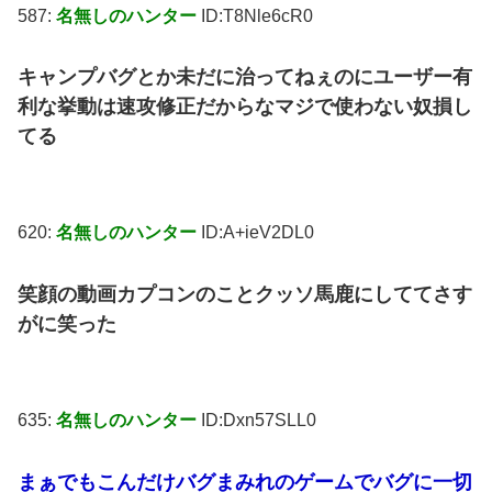
587:
名無しのハンター
ID:T8Nle6cR0
キャンプバグとか未だに治ってねぇのにユーザー有
利な挙動は速攻修正だからなマジで使わない奴損し
てる
620:
名無しのハンター
ID:A+ieV2DL0
笑顔の動画カプコンのことクッソ馬鹿にしててさす
がに笑った
635:
名無しのハンター
ID:Dxn57SLL0
まぁでもこんだけバグまみれのゲームでバグに一切