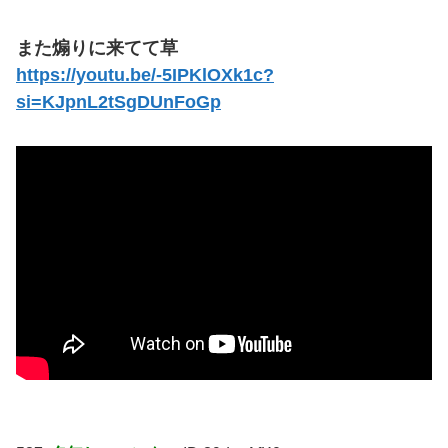
また煽りに来てて草
https://youtu.be/-5IPKlOXk1c?
si=KJpnL2tSgDUnFoGp