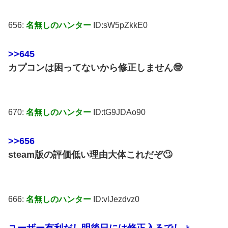
656:
名無しのハンター
ID:sW5pZkkE0
>>645
カプコンは困ってないから修正しません🤓
670:
名無しのハンター
ID:tG9JDAo90
>>656
steam版の評価低い理由大体これだぞ🙄
666:
名無しのハンター
ID:vlJezdvz0
ユーザー有利だし明後日には修正入るでしょ