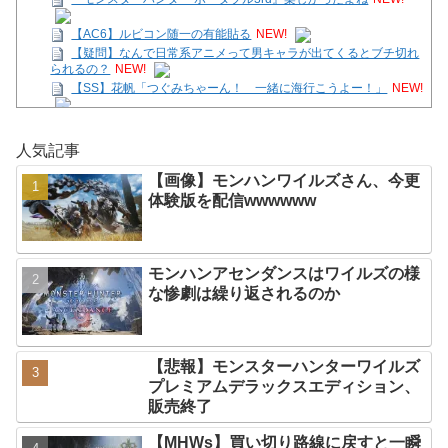
【AC6】ルビコン随一の有能貼る
NEW!
【疑問】なんで日常系アニメって男キャラが出てくるとブチ切れ
られるの？
NEW!
【SS】花帆「つぐみちゃーん！ 一緒に海行こうよー！」
NEW!
【画像】モンハンワイルズさん、今更体験版を配信
wwwwww
NEW!
人気記事
【朗報】Switch2、ゲームキューブを抜く。発売約1年で2368万
台突破
NEW!
【画像】モンハンワイルズさん、今更
【花騎士】叡智な顔つきで魔性さを持つアルテミシアへの反
体験版を配信wwwwww
応！！！
NEW!
駿河屋「グルメスパイザー入荷しました」
NEW!
Powered by livedoor 相互RSS
モンハンアセンダンスはワイルズの様
な惨劇は繰り返されるのか
【悲報】モンスターハンターワイルズ
プレミアムデラックスエディション、
販売終了
【MHWs】買い切り路線に戻すと一瞬