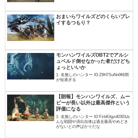
おまいらワイルズどのくらいプレ
イするつもり？
モンハンワイルズOBT2でアルシ
ュベルド倒せなかった者だけどち
ょっといいか
1: 名無しのハンター ID:Z8H7SuNn0時間
が短過ぎる
【朗報】モンハンワイルズ、ムー
ビーが長い以外は最高傑作という
評価になる
1: 名無しのハンター ID:FzldGlgzd0303み
んな戦闘や演出自体は過去最高やめどき
がないとの声ばかりだな