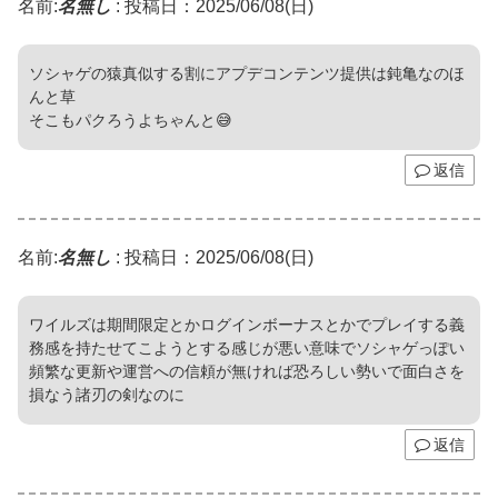
名前:
名無し
:
投稿日：2025/06/08(日)
ソシャゲの猿真似する割にアプデコンテンツ提供は鈍亀なのほ
んと草
そこもパクろうよちゃんと😅
返信
名前:
名無し
:
投稿日：2025/06/08(日)
ワイルズは期間限定とかログインボーナスとかでプレイする義
務感を持たせてこようとする感じが悪い意味でソシャゲっぽい
頻繁な更新や運営への信頼が無ければ恐ろしい勢いで面白さを
損なう諸刃の剣なのに
返信