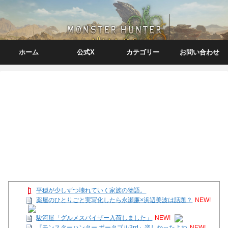
ホーム
公式X
カテゴリー
お問い合わせ
平穏が少しずつ壊れていく家族の物語。
薬屋のひとりごと実写化したら永瀬廉×浜辺美波は話題？
NEW!
駿河屋「グルメスパイザー入荷しました」
NEW!
『モンスターハンター ポータブル3rd』楽しかったよね
NEW!