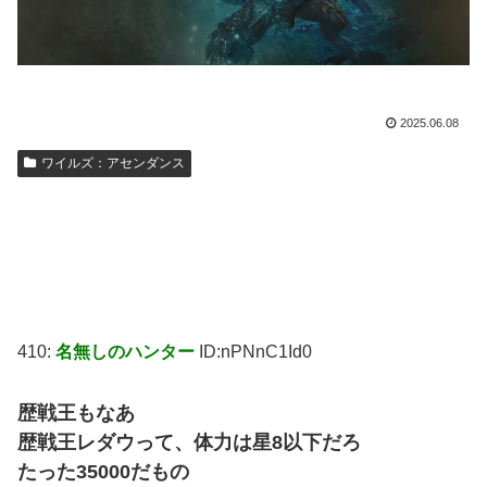
2025.06.08
ワイルズ：アセンダンス
410:
名無しのハンター
ID:nPNnC1Id0
歴戦王もなあ
歴戦王レダウって、体力は星8以下だろ
たった35000だもの