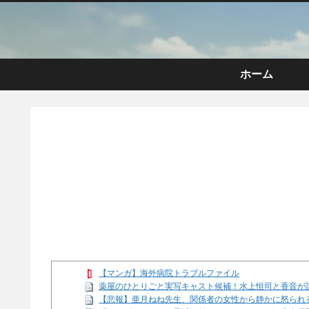
ホーム
【マンガ】海外病院トラブルファイル
薬屋のひとりごと実写キャスト候補！水上恒司と香音が
【悲報】亜月ねね先生、関係者の女性から静かに怒られるww