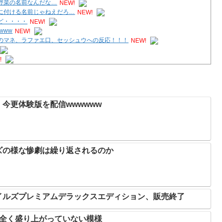
野菜の名前なんだな…
NEW!
に付ける名前じゃねえだろ…
NEW!
ど・・・・
NEW!
www
NEW!
のマネ、ラファエ口、セッシュウへの反応！！！
NEW!
!
ース」2週連続1位！ほか新作に「ほの暮しの庭
NEW!
今更体験版を配信wwwwww
ズの様な惨劇は繰り返されるのか
イルズプレミアムデラックスエディション、販売終了
、全く盛り上がっていない模様