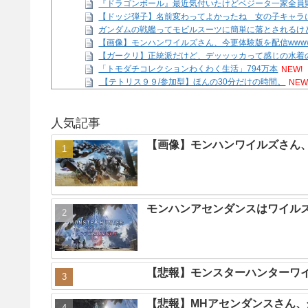
『ドラゴンボール』最近気付いたけどベジータ一家全員
【ドッジ弾子】名前変わってよかったね 女の子キャラ
ガンダムの戦艦ってモビルスーツに簡単に落とされるけ
【画像】モンハンワイルズさん、今更体験版を配信www
【ガークリ】正統派だけど、デッッッカって感じの水着
「トモダチコレクションわくわく生活」794万本
NEW!
【テトリス９９/参加型】ほんの30分だけの時間。
NEW
【7/27～8/2ファミ通週販】「スプラトゥーン レイダ
Powered by livedoor 相互RSS
人気記事
【画像】モンハンワイルズさん、
モンハンアセンダンスはワイル
【悲報】モンスターハンターワ
【悲報】MHアセンダンスさん