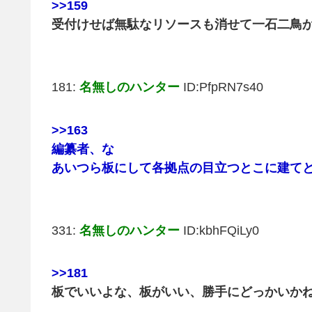
>>159
受付けせば無駄なリソースも消せて一石二鳥
181:
名無しのハンター
ID:PfpRN7s40
>>163
編纂者、な
あいつら板にして各拠点の目立つとこに建て
331:
名無しのハンター
ID:kbhFQiLy0
>>181
板でいいよな、板がいい、勝手にどっかいか