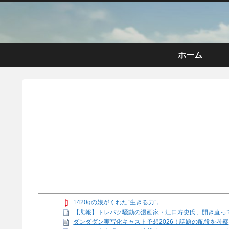
ホーム
1420gの娘がくれた“生きる力”。
【悲報】トレパク騒動の漫画家・江口寿史氏、開き直っ
ダンダダン実写化キャスト予想2026！話題の配役を考察