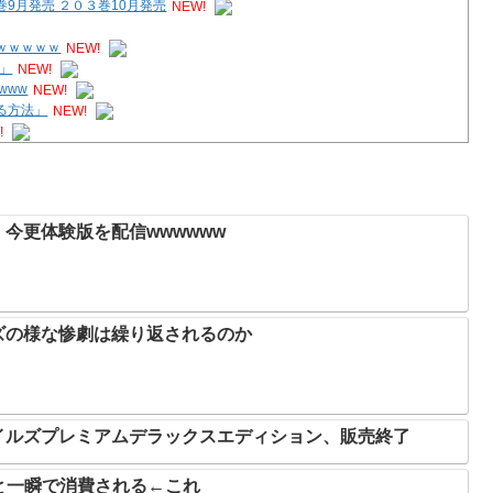
9月発売 ２０３巻10月発売
NEW!
ｗｗｗｗｗ
NEW!
」
NEW!
www
NEW!
る方法」
NEW!
!
メガドラミニ、ネオジオミニ
NEW!
今更体験版を配信wwwwww
ズの様な惨劇は繰り返されるのか
イルズプレミアムデラックスエディション、販売終了
と一瞬で消費される←これ