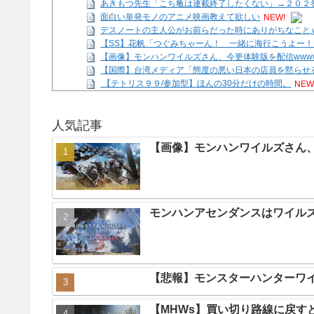
あきもつ先生「こち亀は連載終了したくない」→２０２巻
面白い単発モノのアニメ映画教えて欲しい
NEW!
デスノートの主人公がお前らだった時にありがちなこと
【SS】花帆「つぐみちゃーん！ 一緒に海行こうよー！
【画像】モンハンワイルズさん、今更体験版を配信www
【国際】台湾メディア「態度の悪い日本の店員を黙らせ
【テトリス９９/参加型】ほんの30分だけの時間。
NEW
ファミコンミニ、スーファミミニ、PCエンジンミニ、
Powered by livedoor 相互RSS
人気記事
【画像】モンハンワイルズさん、
モンハンアセンダンスはワイル
【悲報】モンスターハンターワ
【MHWs】買い切り路線に戻す