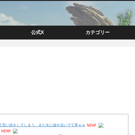
公式X
カテゴリー
て言い訳をしてしまう。また火に油を注いでて草ｗｗ
NEW!
NEW!