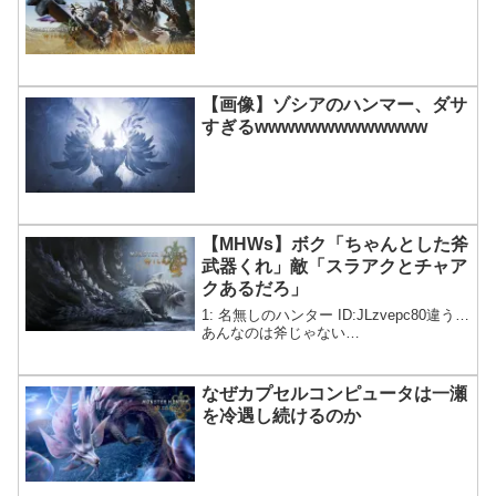
【画像】ゾシアのハンマー、ダサ
すぎるwwwwwwwwwwwww
【MHWs】ボク「ちゃんとした斧
武器くれ」敵「スラアクとチャア
クあるだろ」
1: 名無しのハンター ID:JLzvepc80違う…
あんなのは斧じゃない…
なぜカプセルコンピュータは一瀬
を冷遇し続けるのか