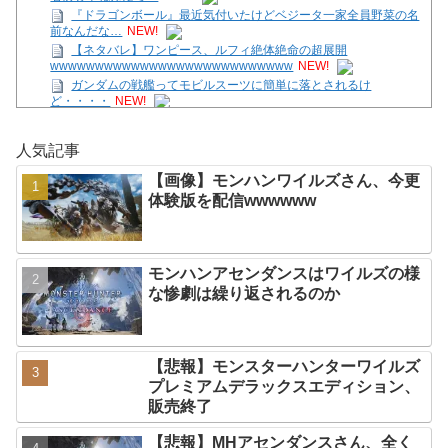
『ドラゴンボール』最近気付いたけどベジータ一家全員野菜の名
前なんだな…
NEW!
【ネタバレ】ワンピース、ルフィ絶体絶命の超展開
wwwwwwwwwwwwwwwwwwwwwwwwwww
NEW!
ガンダムの戦艦ってモビルスーツに簡単に落とされるけ
ど・・・・
NEW!
【画像】モンハンワイルズさん、今更体験版を配信
wwwwww
NEW!
人気記事
【ガークリ】正統派だけど、デッッッカって感じの水着のマネ、
ラファエ口、セッシュウへの反応！！！
NEW!
【画像】モンハンワイルズさん、今更
【SS】花帆「つぐみちゃーん！ 一緒に海行こうよー！」
NEW!
体験版を配信wwwwww
「イーグレットツーミニ」新作ソフト発表会、8月27日に配信
へ！
NEW!
【ネタバレ】ワンピース、ルフィ絶体絶命の超展開
モンハンアセンダンスはワイルズの様
wwwwwwwwwwwwwwwwwwwwwwwwwww
NEW!
な惨劇は繰り返されるのか
Powered by livedoor 相互RSS
【悲報】モンスターハンターワイルズ
プレミアムデラックスエディション、
販売終了
【悲報】MHアセンダンスさん、全く