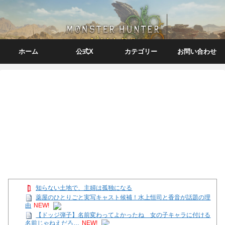
ホーム
公式X
カテゴリー
お問い合わせ
知らない土地で、主婦は孤独になる
薬屋のひとりごと実写キャスト候補！水上恒司と香音が話題の理
由
NEW!
【ドッジ弾子】名前変わってよかったね 女の子キャラに付ける
名前じゃねえだろ…
NEW!