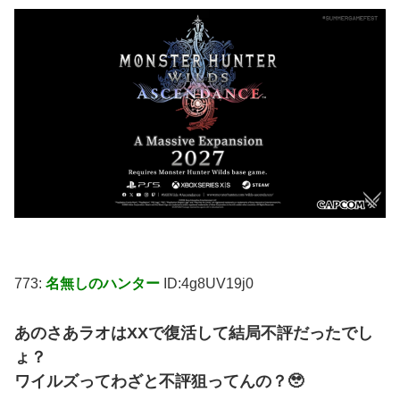
773:
名無しのハンター
ID:4g8UV19j0
あのさあラオはXXで復活して結局不評だったでし
ょ？
ワイルズってわざと不評狙ってんの？🥹