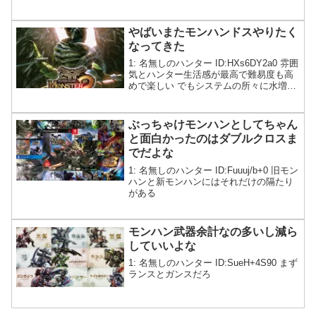
やばいまたモンハンドスやりたく
なってきた
1: 名無しのハンター ID:HXs6DY2a0 雰囲
気とハンター生活感が最高で難易度も高
めで楽しい でもシステムの所々に水増し
と当時のスタッフの嫌がらせが透けて見
えるクソゲーだから次第に疲れてやめる
そしてまたやりたくなる←今ワイ😳
ぶっちゃけモンハンとしてちゃん
と面白かったのはダブルクロスま
でだよな
1: 名無しのハンター ID:Fuuuj/b+0 旧モン
ハンと新モンハンにはそれだけの隔たり
がある
モンハン武器余計なの多いし減ら
していいよな
1: 名無しのハンター ID:SueH+4S90 まず
ランスとガンスだろ