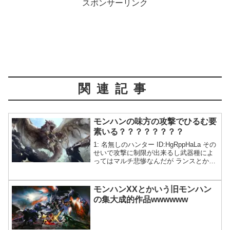
スポンサーリンク
関連記事
モンハンの味方の攻撃でひるむ要
素いる？？？？？？？？
1: 名無しのハンター ID:HgRppHaLa その
せいで攻撃に制限が出来るし武器種によ
ってはマルチ悲惨なんだが ランスとか突
進もガードダッシュも使えないし
モンハンXXとかいう旧モンハン
の集大成的作品wwwwww