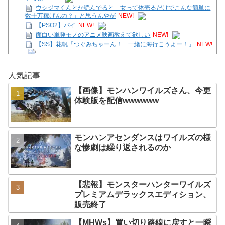
ウシジマくんとか読んでると「女って体売るだけでこんな簡単に
数十万稼げんの？」と思うんやが
NEW!
【PSO2】パイ
NEW!
面白い単発モノのアニメ映画教えて欲しい
NEW!
【SS】花帆「つぐみちゃーん！ 一緒に海行こうよー！」
NEW!
【画像】モンハンワイルズさん、今更体験版を配信
wwwwww
NEW!
人気記事
PS5『SAROS』、2999円！
NEW!
【ガークリ】正統派だけど、デッッッカって感じの水着のマネ、
【画像】モンハンワイルズさん、今更
ラファエ口、セッシュウへの反応！！！
NEW!
体験版を配信wwwwww
ウシジマくんとか読んでると「女って体売るだけでこんな簡単に
数十万稼げんの？」と思うんやが
NEW!
Powered by livedoor 相互RSS
モンハンアセンダンスはワイルズの様
な惨劇は繰り返されるのか
【悲報】モンスターハンターワイルズ
プレミアムデラックスエディション、
販売終了
【MHWs】買い切り路線に戻すと一瞬