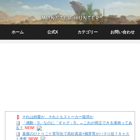
ホーム
公式X
カテゴリー
お問い合わせ
それは純愛か、それともストーカー疑惑か
「感動：S」なのに「ギャグ：S」←これが両立できる漫画ってあ
る？
NEW!
薬屋のひとりごと実写化で高杉真宙×畑芽育がハマり役？キャス
ト考察
NEW!