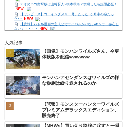
アオのハコ実写版は山﨑賢人×橋本環奈？実現したら話題必至！
NEW!
【ワンピース】ゴーイングメリー号、たった1ヶ月半の命だっ
た･･･
NEW!
【悲報】バトル漫画の主人公でライバルがいないキャラ、存在し
ない：・・・・
NEW!
【SS】善子「逢田さんとせつ菜のバースデー2026」
NEW!
【画像】モンハンワイルズさん、サンブレイクに売上逆転されて
人気記事
しまう
NEW!
映画『8番出口』が金曜ロードショーにて放送
NEW!
【画像】モンハンワイルズさん、今更
【花騎士】叡智な顔つきで魔性さを持つアルテミシアへの反
体験版を配信wwwwww
応！！！
NEW!
【SS】花帆「つぐみちゃーん！ 一緒に海行こうよー！」
NEW!
モンハンアセンダンスはワイルズの様
Powered by livedoor 相互RSS
な惨劇は繰り返されるのか
【悲報】モンスターハンターワイルズ
プレミアムデラックスエディション、
販売終了
【MHWs】買い切り路線に戻すと一瞬