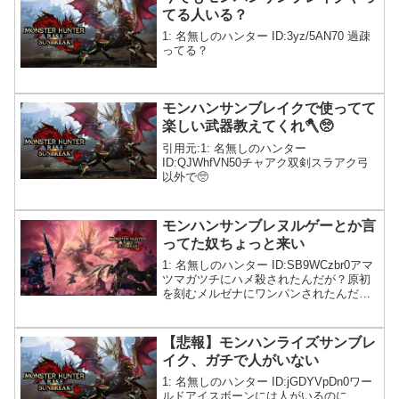
てる人いる？
1: 名無しのハンター ID:3yz/5AN70 過疎
ってる？
モンハンサンブレイクで使ってて
楽しい武器教えてくれ🪓🥺
引用元:1: 名無しのハンター
ID:QJWhfVN50チャアク双剣スラアク弓
以外で🥺
モンハンサンブレヌルゲーとか言
ってた奴ちょっと来い
1: 名無しのハンター ID:SB9WCzbr0アマ
ツマガツチにハメ殺されたんだが？原初
を刻むメルゼナにワンパンされたんだ
が？マスター上限解放されてから難易度
上がりすぎだろ…
【悲報】モンハンライズサンブレ
イク、ガチで人がいない
1: 名無しのハンター ID:jGDYVpDn0ワー
ルドアイスボーンには人がいるのに…