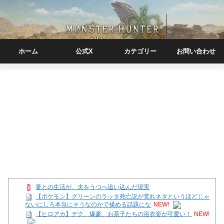
ホーム
公式X
カテゴリー
お問い合わせ
妻との生活が、夫をうつへ追い込んだ現実
【ポケモン】グリーンのラッタ死亡説が荒れネタというほどじゃ
ないにしろ本当にそうなのかで揉める話題にな
NEW!
【ヒロアカ】デク、爆豪、お茶子たちの浴衣姿が可愛い！
NEW!