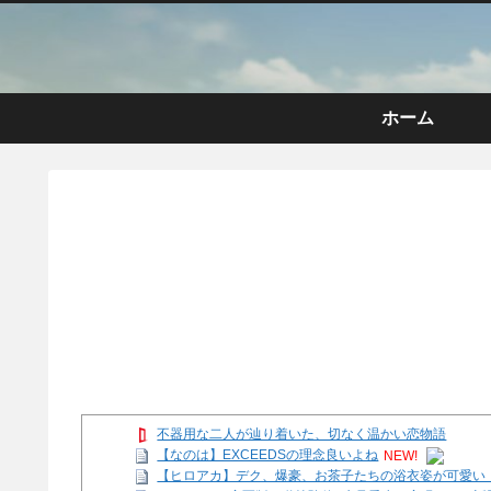
ホーム
不器用な二人が辿り着いた、切なく温かい恋物語
【なのは】EXCEEDSの理念良いよね
NEW!
【ヒロアカ】デク、爆豪、お茶子たちの浴衣姿が可愛い