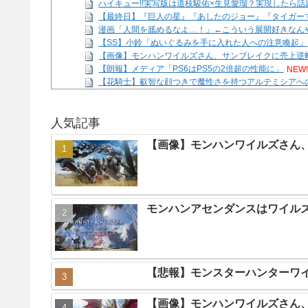
ハイキュー!!実写版は道枝駿佑×生見愛瑠？実現したら話
【最終日】『巨人の星』『あしたのジョー』『タイガー
漫画「人間を舐めるなよ…！」←こういう展開好きなん
【SS】小鈴「ぬいぐるみを手に入れた人への注意喚起」
【画像】モンハンワイルズさん、サンブレイクに売上逆
【朗報】メディア「PS6はPS5の2倍超の性能に」
NEW
【花騎士】叡智な顔つきで魔性さを持つアルテミシアへ
ラーメンハゲ「最近のインスタントは店に出せるレベル
Powered by livedoor 相互RSS
人気記事
【画像】モンハンワイルズさん、
モンハンアセンダンスはワイル
【悲報】モンスターハンターワ
【画像】モンハンワイルズさん