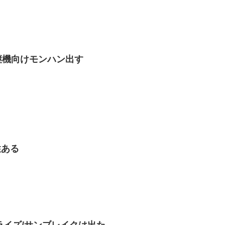
継機向けモンハン出す
性ある
のライズ/サンブレイクは出た