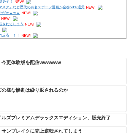
題必至！
NEW!
マスク』など歴代の有名スポーツ漫画が全巻50％還元
NEW!
やがｗｗｗｗ
NEW!
NEW!
転されてしまう
NEW!
!
の反応！！！
NEW!
」ラーメン大好きJK「店とインスタントの良さは別の
NEW!
今更体験版を配信wwwwww
ズの様な惨劇は繰り返されるのか
イルズプレミアムデラックスエディション、販売終了
、サンブレイクに売上逆転されてしまう