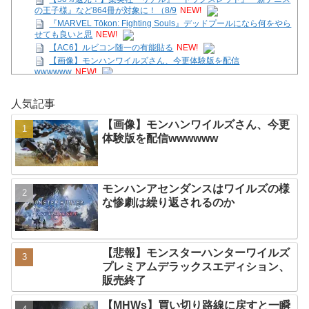
の王子様』など864冊が対象に！（8/9
NEW!
『MARVEL Tōkon: Fighting Souls』デッドプールになら何をやら
せても良いと思
NEW!
【AC6】ルビコン随一の有能貼る
NEW!
【画像】モンハンワイルズさん、今更体験版を配信
wwwwww
NEW!
【SS】花帆「つぐみちゃーん！ 一緒に海行こうよー！」
NEW!
人気記事
ガキ「世界を救います」←飽きた。おっさんにしろ
NEW!
【ガークリ】正統派だけど、デッッッカって感じの水着のマネ、
【画像】モンハンワイルズさん、今更
ラファエ口、セッシュウへの反応！！！
NEW!
体験版を配信wwwwww
【画像】週刊少年マガジン、限界突破
NEW!
Powered by livedoor 相互RSS
モンハンアセンダンスはワイルズの様
な惨劇は繰り返されるのか
【悲報】モンスターハンターワイルズ
プレミアムデラックスエディション、
販売終了
【MHWs】買い切り路線に戻すと一瞬