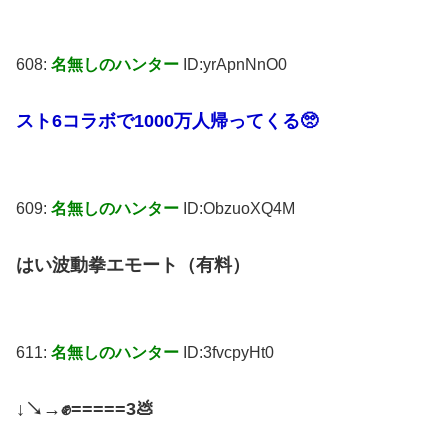
608:
名無しのハンター
ID:yrApnNnO0
スト6コラボで1000万人帰ってくる🥺
609:
名無しのハンター
ID:ObzuoXQ4M
はい波動拳エモート（有料）
611:
名無しのハンター
ID:3fvcpyHt0
↓↘→✊=====3💩