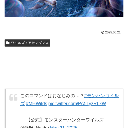
2025.05.21
ワイルズ：アセンダンス
このコマンドはおなじみの…？
#モンハンワイル
ズ
#MHWilds
pic.twitter.com/PA5LyzRLkW
— 【公式】モンスターハンターワイルズ
(@MH_Wilds)
May 21, 2025