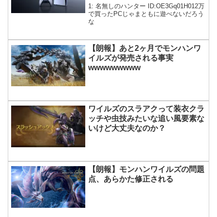
広まる
1: 名無しのハンター ID:OE3Gq01H012万
で買ったPCじゃまともに遊べないだろう
な
【朗報】あと2ヶ月でモンハンワ
イルズが発売される事実
wwwwwwwww
ワイルズのスラアクって装衣クラ
ッチや虫技みたいな追い風要素な
いけど大丈夫なのか？
【朗報】モンハンワイルズの問題
点、あらかた修正される