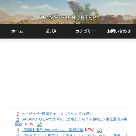
ホーム
公式X
カテゴリー
お問い合わせ
三十路女子×後輩男子、近づく心とすれ違い
SAKAMOTO DAYS実写化は実現したら？赤楚衛二×生見愛瑠が神
配役
NEW!
【画像】週刊少年マガジン、限界突破
NEW!
【50％還元！】集英社『リアル』『ドッグスレッド』『新テニス