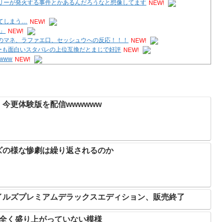
リーが発火する事件とかあるんだろうなと想像してます
NEW!
てしまう…
NEW!
」
NEW!
のマネ、ラファエ口、セッシュウへの反応！！！
NEW!
ーも面白いスタバレの上位互換だとまじで好評
NEW!
www
NEW!
のばっか」
NEW!
今更体験版を配信wwwwww
ズの様な惨劇は繰り返されるのか
イルズプレミアムデラックスエディション、販売終了
、全く盛り上がっていない模様