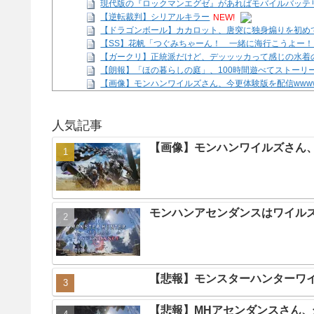
現代版の『ロックマンエグゼ』があればモバイルバッテ
【逆転裁判】シリアルキラー
NEW!
【ドラゴンボール】カカロット、唐突に独身煽りを初め
【SS】花帆「つぐみちゃーん！ 一緒に海行こうよー！
【ガークリ】正統派だけど、デッッッカって感じの水着
【朗報】「ほの暮らしの庭」、100時間遊べてストーリ
【画像】モンハンワイルズさん、今更体験版を配信www
みい山作者「ホストクラブの客は、みいちゃんみたいな
Powered by livedoor 相互RSS
人気記事
【画像】モンハンワイルズさん、
モンハンアセンダンスはワイル
【悲報】モンスターハンターワ
【悲報】MHアセンダンスさん