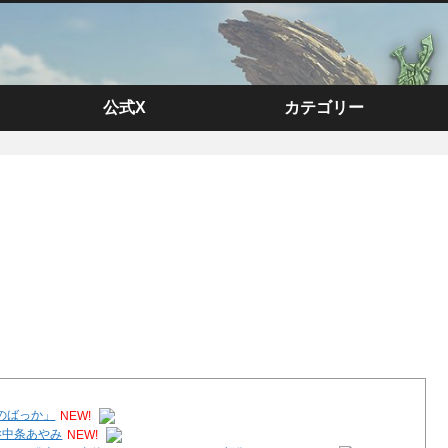
公式X
カテゴリー
のばっか」
NEW!
×中条あやみ
NEW!