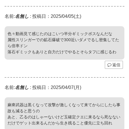
名前:
名無し
:
投稿日：2025/04/05(土)
色々動画見て感じたのはこいつ半分ギミックボスなんだな
属性スリンガーでの鉱石爆破で300近いダメでるし密集してた
ら倍率ドン
落石ギミックもありと自力だけでやるとそらタフに感じるわ
返信
名前:
名無し
:
投稿日：2025/04/07(月)
麻痺武器は黒くなって攻撃が激しくなって来てからにしたら事
故も減ると思うの
あと、乙るのはしゃーないけど玉確定クエに来るなら死なない
だけでゲット出来るんだから生き残ること優先に立ち回れ