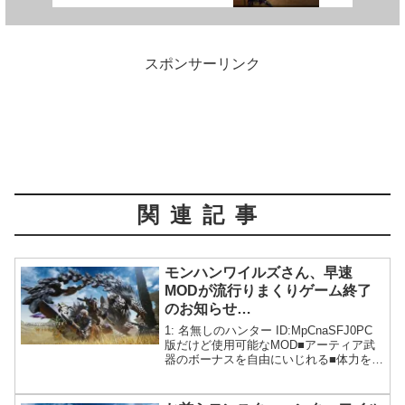
スポンサーリンク
関連記事
モンハンワイルズさん、早速
MODが流行りまくりゲーム終了
のお知らせ…
1: 名無しのハンター ID:MpCnaSFJ0PC
版だけど使用可能なMOD■アーティア武
器のボーナスを自由にいじれる■体力を可
視化する■モンスターからのドロップを3
倍にする■イントロのロゴをスキップする
■アイテムを全て表示 (購入可能にす...