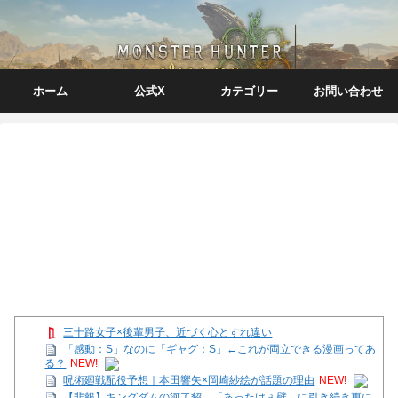
ホーム
公式X
カテゴリー
お問い合わせ
三十路女子×後輩男子、近づく心とすれ違い
「感動：S」なのに「ギャグ：S」←これが両立できる漫画ってあ
る？
NEW!
呪術廻戦配役予想｜本田響矢×岡崎紗絵が話題の理由
NEW!
【悲報】キングダムの河了貂、「あったけぇ壁」に引き続き更に