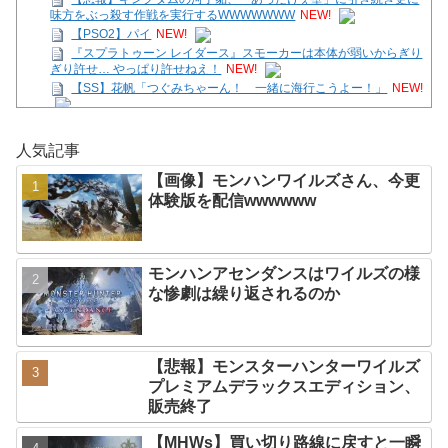
味方をぶっ殺す作戦を実行するWWWWWWW
NEW!
【PSO2】パイ
NEW!
『スプラトゥーン レイダース』スモーカーは本体が弱いからぎり
ぎり許せ… やっぱり許せねえ！
NEW!
【SS】花帆「つぐみちゃーん！ 一緒に海行こうよー！」
NEW!
【画像】モンハンワイルズさん、今更体験版を配信
wwwwww
NEW!
人気記事
【8/7】ファミ通TOP30更新
NEW!
【ガークリ】正統派だけど、デッッッカって感じの水着のマネ、
【画像】モンハンワイルズさん、今更
ラファエ口、セッシュウへの反応！！！
NEW!
体験版を配信wwwwww
【悲報】キングダムの河了貂、「あったけぇ壁」に引き続き更に
味方をぶっ殺す作戦を実行するWWWWWWW
NEW!
Powered by livedoor 相互RSS
モンハンアセンダンスはワイルズの様
な惨劇は繰り返されるのか
【悲報】モンスターハンターワイルズ
プレミアムデラックスエディション、
販売終了
【MHWs】買い切り路線に戻すと一瞬