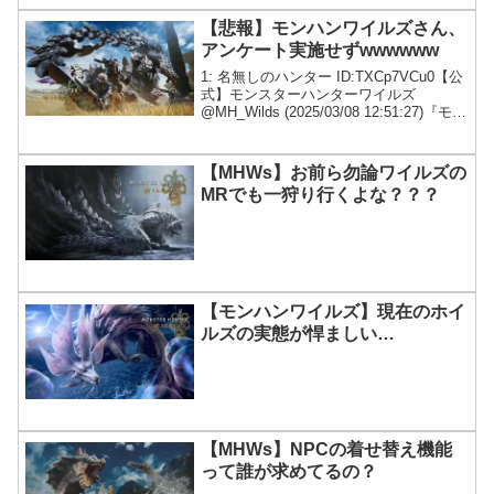
【悲報】モンハンワイルズさん、
アンケート実施せずwwwwww
1: 名無しのハンター ID:TXCp7VCu0【公
式】モンスターハンターワイルズ
@MH_Wilds (2025/03/08 12:51:27)『モン
スターハンターワイルズ』のユーザーア
ンケートを実施中です。回答者全員にデ
ジタル壁紙をプレ...
【MHWs】お前ら勿論ワイルズの
MRでも一狩り行くよな？？？
【モンハンワイルズ】現在のホイ
ルズの実態が悍ましい…
【MHWs】NPCの着せ替え機能
って誰が求めてるの？