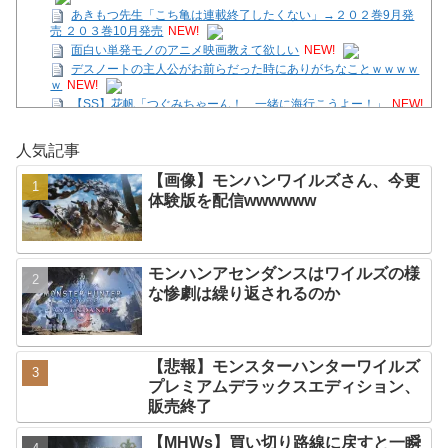
あきもつ先生「こち亀は連載終了したくない」→２０２巻9月発
売 ２０３巻10月発売
NEW!
面白い単発モノのアニメ映画教えて欲しい
NEW!
デスノートの主人公がお前らだった時にありがちなことｗｗｗｗ
ｗ
NEW!
【SS】花帆「つぐみちゃーん！ 一緒に海行こうよー！」
NEW!
【画像】モンハンワイルズさん、今更体験版を配信
人気記事
wwwwww
NEW!
【国際】台湾メディア「態度の悪い日本の店員を黙らせる方法」
【画像】モンハンワイルズさん、今更
NEW!
体験版を配信wwwwww
【テトリス９９/参加型】ほんの30分だけの時間。
NEW!
ファミコンミニ、スーファミミニ、PCエンジンミニ、メガドラ
ミニ、ネオジオミニ
NEW!
モンハンアセンダンスはワイルズの様
Powered by livedoor 相互RSS
な惨劇は繰り返されるのか
【悲報】モンスターハンターワイルズ
プレミアムデラックスエディション、
販売終了
【MHWs】買い切り路線に戻すと一瞬