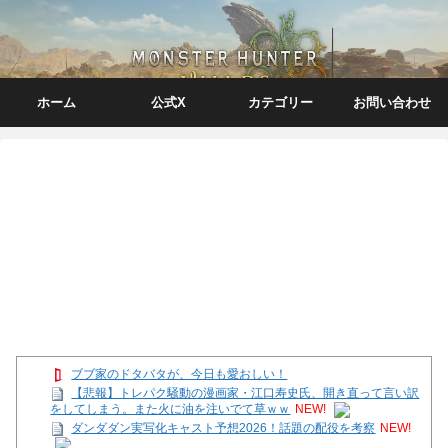
ホーム
公式X
カテゴリー
お問い合わせ
ブブ家のドタバタが、今日も愛おしい！
【悲報】トレパク騒動の漫画家・江口寿史氏、開き直って言い訳
をしてしまう。また火に油を注いでて草ｗｗ
NEW!
ダンダダン実写化キャスト予想2026！話題の配役を考察
NEW!