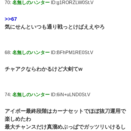
70:
名無しのハンター
ID:g1RORZLW0St.V
>>67
気にせんといつも通り戦っとけばええやろ
68:
名無しのハンター
ID:BFhPM1RE0St.V
チャアクならわかるけど大剣てw
74:
名無しのハンター
ID:6iN+uLND0St.V
アイボー最終段階はカーナセットでほぼ抜刀運用で
楽しめたわ
最大チャンスだけ真溜めぶっぱでガッツリいけるし