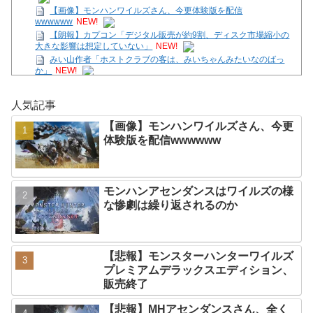
【画像】モンハンワイルズさん、今更体験版を配信
wwwwww
NEW!
【朗報】カプコン「デジタル販売が約9割、ディスク市場縮小の
大きな影響は想定していない」
NEW!
みい山作者「ホストクラブの客は、みいちゃんみたいなのばっ
か」
NEW!
みい山作者「ホストクラブの客は、みいちゃんみたいなのばっ
か」
NEW!
人気記事
ブルーロック実写版で見たい神尾楓珠×小芝風花を考察
NEW!
【画像】モンハンワイルズさん、今更
日本のゲームなのにメニュー画面が英語だらけなの英語圏の人か
体験版を配信wwwwww
らすると奇妙に見えるんだな…
NEW!
【100カノ】最近猫獣人が流行ってるね
NEW!
【画像】オタク「実際にプレイしたらわかるけど、ライザは友達
って感じで性的な目では見れないｗ」←これ
NEW!
モンハンアセンダンスはワイルズの様
Powered by livedoor 相互RSS
な惨劇は繰り返されるのか
【悲報】モンスターハンターワイルズ
プレミアムデラックスエディション、
販売終了
【悲報】MHアセンダンスさん、全く