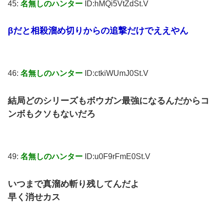
45:
名無しのハンター
ID:hMQi5VtZdSt.V
βだと相殺溜め切りからの追撃だけでええやん
46:
名無しのハンター
ID:ctkiWUmJ0St.V
結局どのシリーズもボウガン最強になるんだからコ
ンボもクソもないだろ
49:
名無しのハンター
ID:u0F9rFmE0St.V
いつまで真溜め斬り残してんだよ
早く消せカス