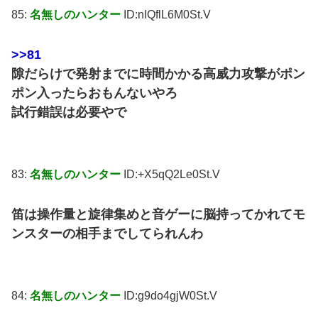
85:
名無しのハンター
ID:nIQflL6M0St.V
>>81
隙だらけで発射までに時間かかる高威力攻撃がポン
ポン入ったらおもんないやろ
試行錯誤は必要やで
83:
名無しのハンター
ID:+X5qQ2Le0St.V
笛は操作量と旋律集めと音ゲーに脳持ってかれてモ
ンスターの相手までしてられんわ
84:
名無しのハンター
ID:g9do4gjW0St.V