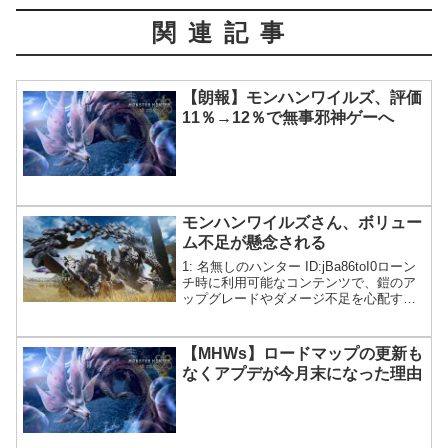
関連記事
【朗報】モンハンワイルズ、評価
11％→12％で無事邪神ゲーへ
モンハンワイルズさん、ボリュー
ム不足が懸念される
1: 名無しのハンター ID:jBa86toI0ローン
チ時に利用可能なコンテンツで、鎧のア
ップグレードやダメージ不足を心配する
必要があったのは、1、2回だけでした。
これには、より強力な強化版のモンスタ
ーに対するものも含まれます。キャンペ
【MHWs】ロードマップの更新も
ーン...
なくアプデが今月末になった理由