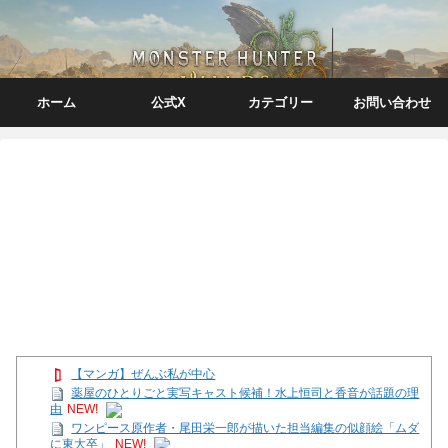
ホーム
公式X
カテゴリー
お問い合わせ
【マンガ】ぜんぶ私が中心
薬屋のひとりごと実写キャスト候補！水上恒司と香音が話題の理
由
NEW!
ワンピース原作者・尾田栄一郎が描いた担当編集の似顔絵「ムダ
に東大卒」
NEW!