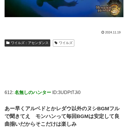
2024.11.19
ワイルズ：アセンダンス
ワイルズ
612:
名無しのハンター
ID:3UDPtTJi0
あー早くアルベドとかレダウ以外のヌシBGMフル
で聞きてえ モンハンって毎回BGMは安定して良
曲揃いだからそこだけは楽しみ