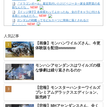
『ドラゴンボール』最近気付いたけどベジータ一家全員野菜の名
前なんだな…
NEW!
【ドッジ弾子】名前変わってよかったね 女の子キャラに付ける
名前じゃねえだろ…
NEW!
ガンダムの戦艦ってモビルスーツに簡単に落とされるけ
ど・・・・
NEW!
【画像】モンハンワイルズさん、今更体験版を配信
wwwwww
NEW!
人気記事
【ガークリ】正統派だけど、デッッッカって感じの水着のマネ、
ラファエ口、セッシュウへの反応！！！
NEW!
【画像】モンハンワイルズさん、今更
【7/27～8/2ファミ通週販】「スプラトゥーン レイダース」2週連
体験版を配信wwwwww
続1位！ほか新作に「ほの暮しの庭
NEW!
【テトリス９９/参加型】ほんの30分だけの時間。
NEW!
【SS】花帆「つぐみちゃーん！ 一緒に海行こうよー！」
NEW!
モンハンアセンダンスはワイルズの様
Powered by livedoor 相互RSS
な惨劇は繰り返されるのか
【悲報】モンスターハンターワイルズ
プレミアムデラックスエディション、
販売終了
【悲報】MHアセンダンスさん、全く