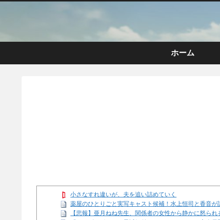
ホーム
小さなすれ違いが、夫を追い詰めていく
薬屋のひとりごと実写キャスト候補！水上恒司と香音が
【悲報】亜月ねね先生、関係者の女性から静かに怒られるww