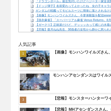
『ドラゴンボール』最近気付いたけどベジータ一家全員
【ドッジ弾子】名前変わってよかったね 女の子キャラ
ガンダムの戦艦ってモビルスーツに簡単に落とされるけ
【画像】モンハンワイルズさん、今更体験版を配信www
【脱衣麻雀】「スーパーリアル麻雀 Venus Returns」
【ガークリ】正統派だけど、デッッッカって感じの水着
【悲報】亜月ねね先生、関係者の女性から静かに怒られるww
「トモダチコレクションわくわく生活」794万本
NEW!
Powered by livedoor 相互RSS
人気記事
【画像】モンハンワイルズさん、
モンハンアセンダンスはワイル
【悲報】モンスターハンターワ
【悲報】MHアセンダンスさん