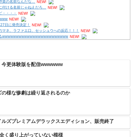
野菜の名前なんだな…
NEW!
に付ける名前じゃねえだろ…
NEW!
ど・・・・
NEW!
www
NEW!
8月27日に発売決定！
NEW!
のマネ、ラファエ口、セッシュウへの反応！！！
NEW!
wwwwwwwwwwwwwwwwwwwwww
NEW!
今更体験版を配信wwwwww
ズの様な惨劇は繰り返されるのか
イルズプレミアムデラックスエディション、販売終了
、全く盛り上がっていない模様