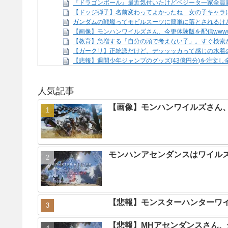
『ドラゴンボール』最近気付いたけどベジータ一家全員
【ドッジ弾子】名前変わってよかったね 女の子キャラ
ガンダムの戦艦ってモビルスーツに簡単に落とされるけ
【画像】モンハンワイルズさん、今更体験版を配信www
【教育】急増する「自分の頭で考えない子」。すぐ検索が
【ガークリ】正統派だけど、デッッッカって感じの水着
【悲報】週間少年ジャンプのグッズ(43億円分)を注文
【脱衣麻雀】「スーパーリアル麻雀 Venus Returns」
Powered by livedoor 相互RSS
人気記事
【画像】モンハンワイルズさん、
モンハンアセンダンスはワイル
【悲報】モンスターハンターワ
【悲報】MHアセンダンスさん