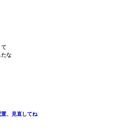
くて
したな
配置、見直してね