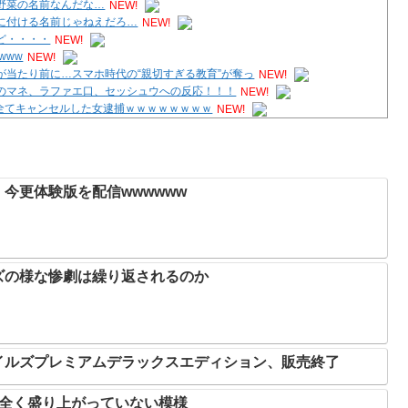
野菜の名前なんだな…
NEW!
に付ける名前じゃねえだろ…
NEW!
ど・・・・
NEW!
www
NEW!
当たり前に…スマホ時代の“親切すぎる教育”が奪っ
NEW!
のマネ、ラファエ口、セッシュウへの反応！！！
NEW!
し全てキャンセルした女逮捕ｗｗｗｗｗｗｗｗ
NEW!
8月27日に発売決定！
NEW!
今更体験版を配信wwwwww
ズの様な惨劇は繰り返されるのか
イルズプレミアムデラックスエディション、販売終了
、全く盛り上がっていない模様