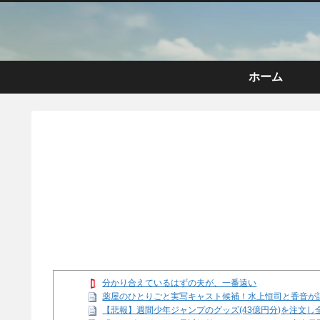
ホーム
分かり合えているはずの夫が、一番遠い
薬屋のひとりごと実写キャスト候補！水上恒司と香音が
【悲報】週間少年ジャンプのグッズ(43億円分)を注文