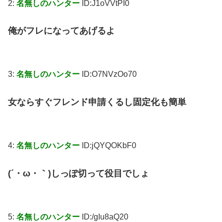
2:
名無しのハンター
ID:J1oVVtPI0
俺がフレになってあげるよ
3:
名無しのハンター
ID:O7NVzOo70
女ならすぐフレンド申請くるし固定化も簡単
4:
名無しのハンター
ID:jQYQOKbF0
(´・ω・｀)しっぽ切って役目でしょ
5:
名無しのハンター
ID:/gIu8aQ20