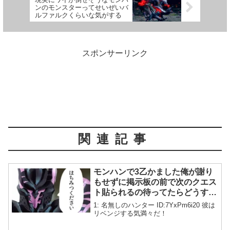
ンのモンスターってせいぜいバ
ルファルクくらいな気がする
スポンサーリンク
関連記事
モンハンで3乙かました俺が謝り
もせずに掲示板の前で次のクエス
ト貼られるの待ってたらどうす
る？
1: 名無しのハンター ID:7YxPm6i20 彼は
リベンジする気満々だ！