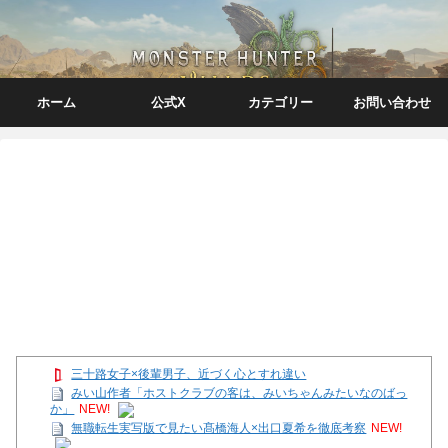
ホーム
公式X
カテゴリー
お問い合わせ
三十路女子×後輩男子、近づく心とすれ違い
みい山作者「ホストクラブの客は、みいちゃんみたいなのばっ
か」
NEW!
無職転生実写版で見たい髙橋海人×出口夏希を徹底考察
NEW!