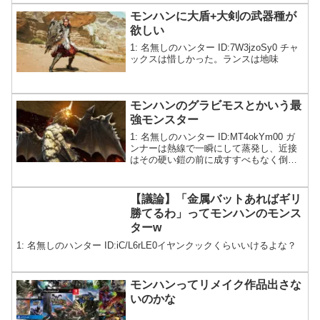
モンハンに大盾+大剣の武器種が
欲しい
1: 名無しのハンター ID:7W3jzoSy0 チャ
ックスは惜しかった。ランスは地味
モンハンのグラビモスとかいう最
強モンスター
1: 名無しのハンター ID:MT4okYm00 ガ
ンナーは熱線で一瞬にして蒸発し、近接
はその硬い鎧の前に成すすべもなく倒さ
れるしかない
【議論】「金属バットあればギリ
勝てるわ」ってモンハンのモンス
ターw
1: 名無しのハンター ID:iC/L6rLE0イヤンクックくらいいけるよな？
モンハンってリメイク作品出さな
いのかな