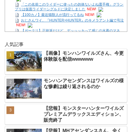
「この名前このライダーに使ったの勿体ないよね選手権」グラン
プリは仮面ライダーシグルドに決定しました
NEW!
【100カノ】最近猫獣人が流行ってるね
NEW!
おじさんワイ、『HUNTER×HUNTER』のキメラアント編で号泣
NEW!
【ガークリ】正統派だけど、デッッッカって感じの水着のマネ、
ラファエ口、セッシュウへの反応！！！
NEW!
【SS】花帆「つぐみちゃーん！ 一緒に海行こうよー！」
NEW!
人気記事
【画像】モンハンワイルズさん、今更体験版を配信
【画像】モンハンワイルズさん、今更
wwwwww
NEW!
体験版を配信wwwwww
【悲報】「Beast of Reincarnation」、ユーザースコア
6.5...
NEW!
みい山作者「ホストクラブの客は、みいちゃんみたいなのばっ
か」
NEW!
モンハンアセンダンスはワイルズの様
Powered by livedoor 相互RSS
な惨劇は繰り返されるのか
【悲報】モンスターハンターワイルズ
プレミアムデラックスエディション、
販売終了
【悲報】MHアセンダンスさん、全く