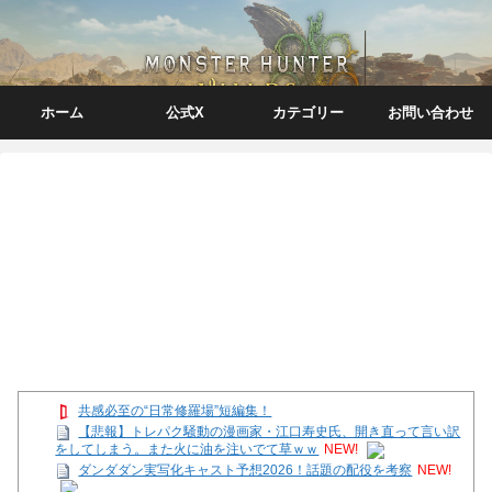
ホーム
公式X
カテゴリー
お問い合わせ
共感必至の“日常修羅場”短編集！
【悲報】トレパク騒動の漫画家・江口寿史氏、開き直って言い訳
をしてしまう。また火に油を注いでて草ｗｗ
NEW!
ダンダダン実写化キャスト予想2026！話題の配役を考察
NEW!