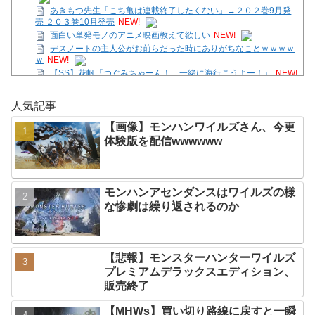
あきもつ先生「こち亀は連載終了したくない」→２０２巻9月発
売 ２０３巻10月発売
NEW!
面白い単発モノのアニメ映画教えて欲しい
NEW!
デスノートの主人公がお前らだった時にありがちなことｗｗｗｗ
ｗ
NEW!
【SS】花帆「つぐみちゃーん！ 一緒に海行こうよー！」
NEW!
【画像】モンハンワイルズさん、今更体験版を配信
人気記事
wwwwww
NEW!
【国際】台湾メディア「態度の悪い日本の店員を黙らせる方法」
【画像】モンハンワイルズさん、今更
NEW!
体験版を配信wwwwww
【テトリス９９/参加型】ほんの30分だけの時間。
NEW!
ファミコンミニ、スーファミミニ、PCエンジンミニ、メガドラ
ミニ、ネオジオミニ
NEW!
モンハンアセンダンスはワイルズの様
Powered by livedoor 相互RSS
な惨劇は繰り返されるのか
【悲報】モンスターハンターワイルズ
プレミアムデラックスエディション、
販売終了
【MHWs】買い切り路線に戻すと一瞬