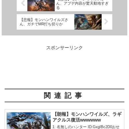
ん、アプデ内容が驚天動地すぎ
る
【悲報】モンハンワイルズさ
ん、ガチでMR打ち切りか
スポンサーリンク
関連記事
【朗報】モンハンワイルズ、ラギ
アクルス復活wwwwww
1: 名無しのハンター ID:GxgIBc2D0おせ