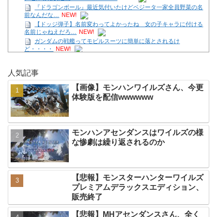
『ドラゴンボール』最近気付いたけどベジータ一家全員野菜の名
前なんだな…
NEW!
【ドッジ弾子】名前変わってよかったね 女の子キャラに付ける
名前じゃねえだろ…
NEW!
ガンダムの戦艦ってモビルスーツに簡単に落とされるけ
ど・・・・
NEW!
【画像】モンハンワイルズさん、今更体験版を配信
wwwwww
NEW!
人気記事
【ガークリ】正統派だけど、デッッッカって感じの水着のマネ、
ラファエ口、セッシュウへの反応！！！
NEW!
【画像】モンハンワイルズさん、今更
【アニメ】『ヤニねこ』の喫煙や覚醒剤の注射シーン、青少年へ
体験版を配信wwwwww
の影響をめぐってBPOで問題視「社会的な問
NEW!
【悲報】週間少年ジャンプのグッズ(43億円分)を注文し全てキャ
ンセルした女逮捕ｗｗｗｗｗｗｗｗ
NEW!
【テトリス９９/参加型】ほんの30分だけの時間。
NEW!
モンハンアセンダンスはワイルズの様
Powered by livedoor 相互RSS
な惨劇は繰り返されるのか
【悲報】モンスターハンターワイルズ
プレミアムデラックスエディション、
販売終了
【悲報】MHアセンダンスさん、全く