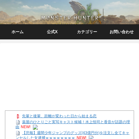
ホーム
公式X
カテゴリー
お問い合わせ
先輩と後輩、距離が変わった日から始まる恋
薬屋のひとりごと実写キャスト候補！水上恒司と香音が話題の理
由
NEW!
【悲報】週間少年ジャンプのグッズ(43億円分)を注文し全てキャ
ンセルした女逮捕ｗｗｗｗｗｗｗｗ
NEW!