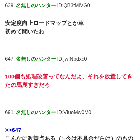
639:
名無しのハンター
ID:QB3tMiVG0
安定度向上ロードマップとか草
初めて聞いたわ
647:
名無しのハンター
ID:jwfNbdxc0
100個も処理改善ってなんだよ、それを放置してき
たの馬鹿すぎだろ
691:
名無しのハンター
ID:VIuoMw0M0
>>647
こんなに改善点ある（≒今は不具合だらけ）のもの