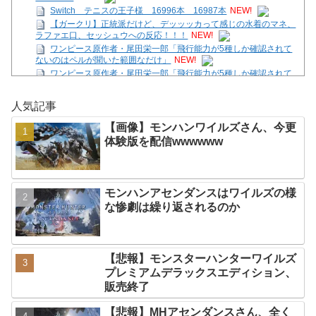
Switch テニスの王子様 16996本 16987本
NEW!
【ガークリ】正統派だけど、デッッッカって感じの水着のマネ、
ラファエ口、セッシュウへの反応！！！
NEW!
ワンピース原作者・尾田栄一郎「飛行能力が5種しか確認されて
ないのはペルが聞いた範囲なだけ」
NEW!
ワンピース原作者・尾田栄一郎「飛行能力が5種しか確認されて
ないのはペルが聞いた範囲なだけ」
NEW!
Netflix版ハイキュー!!実写化なら吉沢亮×橋本環奈？
NEW!
人気記事
『あたしンち』晩御飯のおかずがチクワだけみたいな回があった
気がする
NEW!
【画像】モンハンワイルズさん、今更
点だけで描いて
NEW!
体験版を配信wwwwww
『暗黒騎士ガイア』って今思えば微妙なカードだよな
NEW!
Powered by livedoor 相互RSS
モンハンアセンダンスはワイルズの様
な惨劇は繰り返されるのか
【悲報】モンスターハンターワイルズ
プレミアムデラックスエディション、
販売終了
【悲報】MHアセンダンスさん、全く