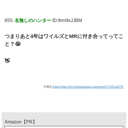
655:
名無しのハンター
ID:9rm9xJJBM
つまりあと4年はワイルズとMRに付き合ってってこ
と？😭
👋
引用元:
https://fate.5ch.net/test/read.cgi/hunter/1772514075/
Amazon【PR】