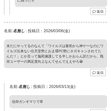
に残ったぞ
返信
名前:
名無し
:
投稿日：2026/03/06(金)
未だにやってるのなんて「ワイルズは最初から神ゲーなのにワ
イルズ出来ない任天堂勢とおま環PC勢にネガキャンされてた
んだ！」とか言って脳死擁護してる👳しかおらん訳だから、既
存ユーザーの満足度向上なんてせんでええやろ😁
返信
名前:
名無し
:
投稿日：2026/03/13(金)
信仰ガンギマリで草