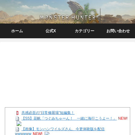
ホーム
公式X
カテゴリー
お問い合わせ
共感必至の“日常修羅場”短編集！
【SS】花帆「つぐみちゃーん！ 一緒に海行こうよー！」
NEW!
【画像】モンハンワイルズさん、今更体験版を配信
wwwwww
NEW!