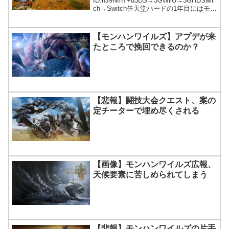
ID:hJ9NIhT+d3DS→3GWiiU→3GHDSwit
ch→Switch任天堂ハードの1年目にはモン
ハンの最新作が投入されてきてる後継機
が来年までに発売されるならワイルズも
出るんじゃないか？
【モンハンワイルズ】アプデが来
たところで挽回できるのか？
【悲報】闘技大会クエスト、案の
定チーターで埋め尽くされる
【画像】モンハンワイルズ広報、
天候要素に苦しめられてしまう
【悲報】モンハンワイルズの片手