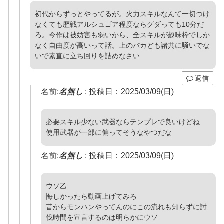
初代からずっとやってるが。火力スキルなんて一切つけ
なくても歴戦アルシュゴア程度ならグダっても10分だ
ろ。今作は被妨害も弱いから、全スキルが趣味枠でしか
なく自由度が高いって話。上のバカども諸共に騒いでな
いで素直に立ち回りを詰めなさい
返信
名前:
名無し
:
投稿日：2025/03/09(日)
必要スキル少ない武器ならテンプレで良いけどね
使用武器が一部に偏ってそうなやつだな
名前:
名無し
:
投稿日：2025/03/09(日)
ウソ乙
悔しかったら動画上げてみろ
昔からモンハンやってんのにこの流れも知らずに討
伐時間を宣言するのは明らかにウソ