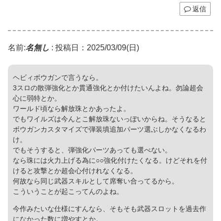
返信
名前:
名無し
:
投稿日：2025/03/09(日)
ヘビィボウガンで言うなら。
3スロの散弾強化とか貫通強化とか付けたいんよね。勿論超会
心に弱特とか。
ワールド頃なら解放珠とかあったよ。
でもワイルズは今んとこ解放珠ないっぽいからね。そうなると
ボウガンカスタマイズで弾装填追加パーツ選ぶしかなくなるわ
け。
でもそうすると、弾強化パーツあっても選べない。
なら珠には火力上げる為に○○強化付けたくなる。けどそれを付
けると攻撃とか超会心付けれなくなる。
何故なら同じ武器スキルとして席奪い合ってるから。
こういうことが起こってんのよね。
今作みたいな仕様にすんなら、そもそも武器スロットを過去作
になかった数に増やすとか。