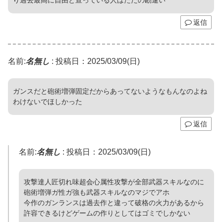
り過去最高に自由と宣っている人はただの勘違い
返信
名前:
名無し
:
投稿日：2025/03/09(日)
ガンスだと砲術増弾固定だからあってないようなもんなのよね
わけないでほしかった
返信
名前:
名無し
:
投稿日：2025/03/09(日)
攻撃達人匠切れ味超会心属性攻撃が全部武器スキルなのに
砲術増弾ガ性ガ強も武器スキルなのマジでアホ
今作のガンランスは過去作と違って破格の火力があるから
許容できるけどゲームの作りとしてはゴミでしかない