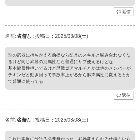
返信
名前:
名無し
:
投稿日：2025/03/08(土)
別の武器に持ちかえる前提なら防具のスキルと噛み合わなくな
るけど同じ武器の別属性なら普通にサブ使えるけどな
基本龍属性担いでるけど歴戦ゴアマルチとかは他のメンバーが
チキンだと動き回って事故率上がるから麻痺属性に変えるとか
で普通に使ってる
返信
名前:
名無し
:
投稿日：2025/03/08(土)
これは本当に分ける必要無かった、武器変えられる仕様もいら