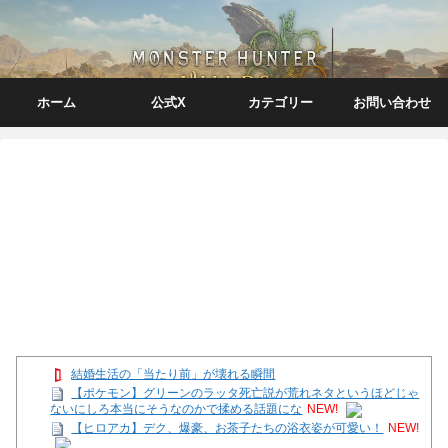
ホーム
公式X
カテゴリー
お問い合わせ
結婚生活の「当たり前」が壊れる瞬間
【ポケモン】グリーンのラッタ死亡説が荒れネタというほどじゃ
ないにしろ本当にそうなのかで揉める話題にな
NEW!
【ヒロアカ】デク、爆豪、お茶子たちの浴衣姿が可愛い！
NEW!