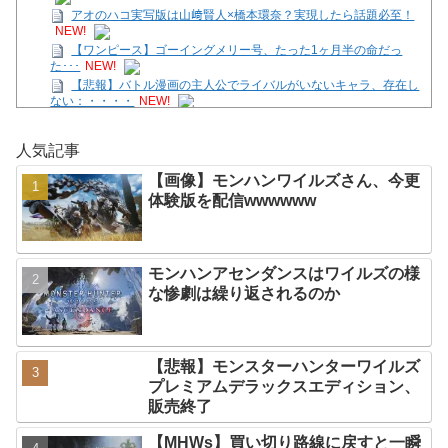
アオのハコ実写版は山﨑賢人×橋本環奈？実現したら話題必至！
NEW!
【ワンピース】ゴーイングメリー号、たった1ヶ月半の命だっ
た･･･
NEW!
【悲報】バトル漫画の主人公でライバルがいないキャラ、存在し
ない：・・・・
NEW!
【SS】善子「逢田さんとせつ菜のバースデー2026」
NEW!
【画像】モンハンワイルズさん、サンブレイクに売上逆転されて
人気記事
しまう
NEW!
映画『8番出口』が金曜ロードショーにて放送
NEW!
【画像】モンハンワイルズさん、今更
【花騎士】叡智な顔つきで魔性さを持つアルテミシアへの反
体験版を配信wwwwww
応！！！
NEW!
【SS】花帆「つぐみちゃーん！ 一緒に海行こうよー！」
NEW!
モンハンアセンダンスはワイルズの様
Powered by livedoor 相互RSS
な惨劇は繰り返されるのか
【悲報】モンスターハンターワイルズ
プレミアムデラックスエディション、
販売終了
【MHWs】買い切り路線に戻すと一瞬