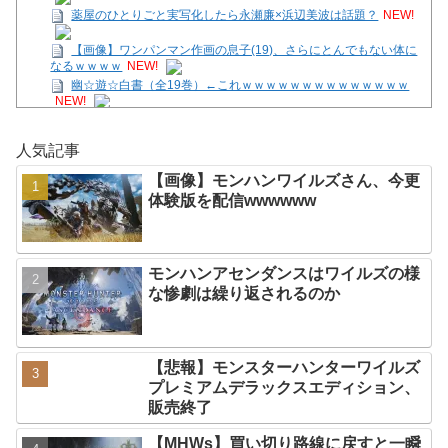
薬屋のひとりごと実写化したら永瀬廉×浜辺美波は話題？
NEW!
【画像】ワンパンマン作画の息子(19)、さらにとんでもない体に
なるｗｗｗｗ
NEW!
幽☆遊☆白書（全19巻）←これｗｗｗｗｗｗｗｗｗｗｗｗｗｗ
NEW!
【SS】花帆「つぐみちゃーん！ 一緒に海行こうよー！」
NEW!
人気記事
【画像】モンハンワイルズさん、今更体験版を配信
wwwwww
NEW!
【画像】モンハンワイルズさん、今更
【ペルキチ悲報】ペルソナ、完全にXBOXのモノになる
NEW!
体験版を配信wwwwww
【ニンテンドークラシックス】マリオサンシャイン配信開始！で
も青コインは今でも許されないｗｗｗ
NEW!
【朗報】「GTA6」、予約注文がTake-Twoの内部予測を大幅に上
モンハンアセンダンスはワイルズの様
回る
NEW!
な惨劇は繰り返されるのか
Powered by livedoor 相互RSS
【悲報】モンスターハンターワイルズ
プレミアムデラックスエディション、
販売終了
【MHWs】買い切り路線に戻すと一瞬