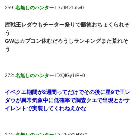
259:
名無しのハンター
ID:/dBv1afw0
歴戦王レダウもチーター祭りで藤徳おちょくられそ
う
GWはカプコン休むだろうしランキングまた荒れそ
う
272:
名無しのハンター
ID:QIGy1rP+0
イベクエ期間が2週間ってだけでその後に星9で王レ
ダウが異常気象中に低確率で調査クエで出現とかサ
イレントで実装してくれねえかな
274:
名無しのハンター
ID:J2m32H870