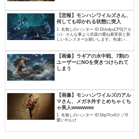
【悲報】モンハンワイルズさん、
何しても叩かれる状態に突入
1: 名無しのハンター ID:DUvdyuCP0(アカ
ン)・そんな事より武器の重ね着実装と新
しいモンスターお願いします。色違いモ
ンスターはもう要らないです。FF15みた
いに食事に力入れるカプコンが分からな
い。食事なんてどうでも良いです。自
【画像】ラギアの水中戦、7割の
己...
ユーザーにNOを突きつけられて
しまう
【画像】モンハンワイルズのアル
マさん、メガネ外すとめちゃくち
ゃ美人wwwwww
1: 名無しのハンター ID:5tip7Icv0クソ可
愛いやんけ