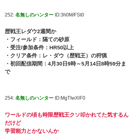
252:
名無しのハンター
ID:3h0M/FSt0
歴戦王レダウ2週間か
・フィールド：隔ての砂原
・受注/参加条件：HR50以上
・クリア条件：レ・ダウ（歴戦王）の狩猟
・初回配信期間：4月30日9時～5月14日8時59分ま
で
254:
名無しのハンター
ID:MgTIwXlF0
ワールドの頃も時限歴戦王クソ叩かれてた気するん
だけど
学習能力とかないんか