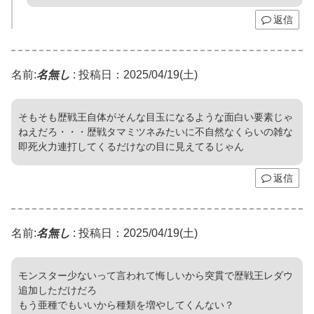
返信
名前:
名無し
:
投稿日：2025/04/19(土)
そもそも歴戦王自体がそんな目玉になるような面白い要素じゃ
ねえだろ・・・歴戦タマミツネみたいに不自然なくらいの雑な
即死火力連打してくるだけなの目に見えてるじゃん
返信
名前:
名無し
:
投稿日：2025/04/19(土)
モンスター少ないって言われて悔しいから突貫で歴戦王レダウ
追加しただけだろ
もう亜種でもいいから種類を増やしてくんない？