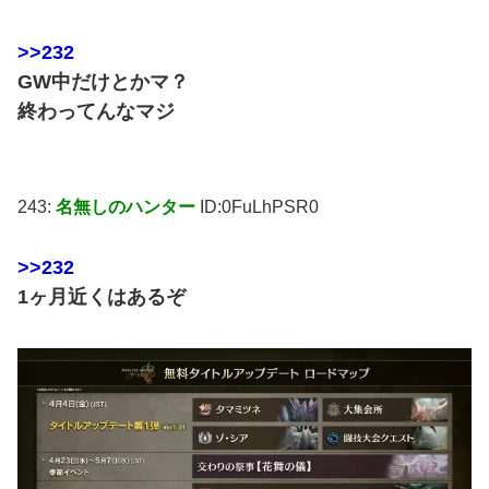
>>232
GW中だけとかマ？
終わってんなマジ
243:
名無しのハンター
ID:0FuLhPSR0
>>232
1ヶ月近くはあるぞ