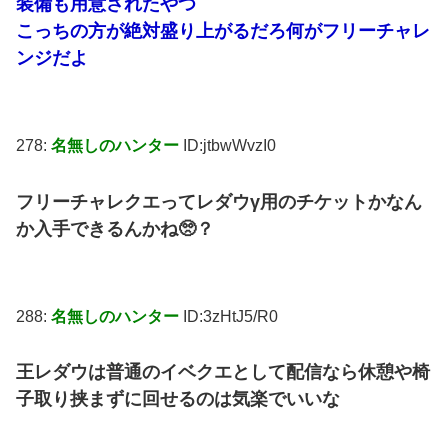
装備も用意されたやつ
こっちの方が絶対盛り上がるだろ何がフリーチャレ
ンジだよ
278:
名無しのハンター
ID:jtbwWvzI0
フリーチャレクエってレダウγ用のチケットかなん
か入手できるんかね🥺？
288:
名無しのハンター
ID:3zHtJ5/R0
王レダウは普通のイベクエとして配信なら休憩や椅
子取り挟まずに回せるのは気楽でいいな