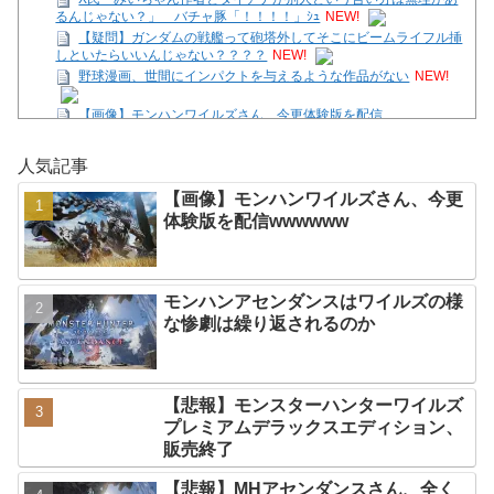
るんじゃない？」 バチャ豚「！！！！」ｼｭ
NEW!
【疑問】ガンダムの戦艦って砲塔外してそこにビームライフル挿
しといたらいいんじゃない？？？？
NEW!
野球漫画、世間にインパクトを与えるような作品がない
NEW!
【画像】モンハンワイルズさん、今更体験版を配信
wwwwww
NEW!
【朗報】堀井雄二のSwitch独占ボードゲー「転生ゲーム」（DL専
人気記事
売3980円）が今日発売なうえ微妙
NEW!
【アイギス】納涼の浴衣イベ！？マータンとリッチ、エターナー
【画像】モンハンワイルズさん、今更
が来る模様！！！
NEW!
体験版を配信wwwwww
【SS】花帆「つぐみちゃーん！ 一緒に海行こうよー！」
NEW!
X民「みいちゃん作者とダイアナが別人という言い分は無理があ
るんじゃない？」 バチャ豚「！！！！」ｼｭ
NEW!
モンハンアセンダンスはワイルズの様
Powered by livedoor 相互RSS
な惨劇は繰り返されるのか
【悲報】モンスターハンターワイルズ
プレミアムデラックスエディション、
販売終了
【悲報】MHアセンダンスさん、全く