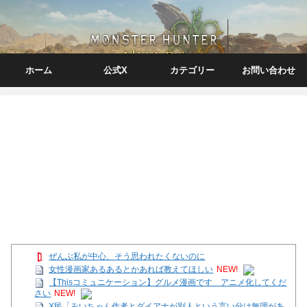
ホーム
公式X
カテゴリー
お問い合わせ
ぜんぶ私が中心、そう思われたくないのに
女性漫画家あるあるとかあれば教えてほしい
NEW!
【Thisコミュニケーション】グルメ漫画です アニメ化してくだ
さい
NEW!
X民「みいちゃん作者とダイアナが別人という言い分は無理があ