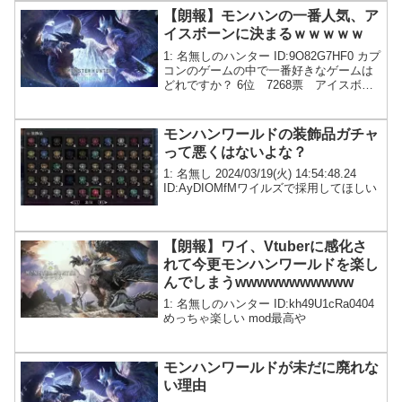
【朗報】モンハンの一番人気、ア
イスボーンに決まるｗｗｗｗｗ
1: 名無しのハンター ID:9O82G7HF0 カプ
コンのゲームの中で一番好きなゲームは
どれですか？ 6位 7268票 アイスボー
ン 9位 5232票 ワールド 25位 2646
票 サンブレイク 31位 2048票 4G 40
位 1691...
モンハンワールドの装飾品ガチャ
って悪くはないよな？
1: 名無し 2024/03/19(火) 14:54:48.24
ID:AyDIOMfMワイルズで採用してほしい
【朗報】ワイ、Vtuberに感化さ
れて今更モンハンワールドを楽し
んでしまうwwwwwwwwwww
1: 名無しのハンター ID:kh49U1cRa0404
めっちゃ楽しい mod最高や
モンハンワールドが未だに廃れな
い理由