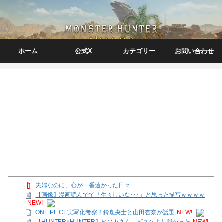
ホーム
公式X
カテゴリー
お問い合わせ
夫婦なのに、心が一番遠かった日々
【画像】漫画読んでて「生々しいな･･･」と思った描写ｗｗｗｗ
NEW!
ONE PIECE実写化考察！鈴鹿央士と山田杏奈が話題
NEW!
【HUNTER×HUNTER】ヒソカさん、ビスケより弱かった
NEW!