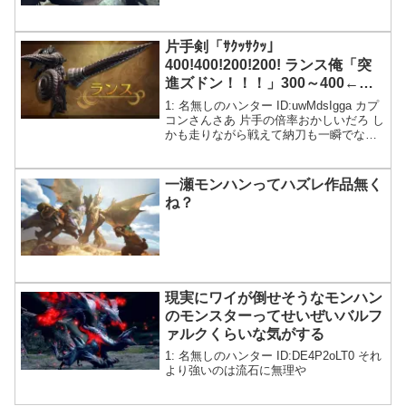
片手剣「ｻｸｯｻｸｯ」
400!400!200!200! ランス俺「突
進ズドン！！！」300～400←こ
れ😡
1: 名無しのハンター ID:uwMdsIgga カプ
コンさんさあ 片手の倍率おかしいだろ し
かも走りながら戦えて納刀も一瞬でなん
だその火力
一瀬モンハンってハズレ作品無く
ね？
現実にワイが倒せそうなモンハン
のモンスターってせいぜいバルフ
ァルクくらいな気がする
1: 名無しのハンター ID:DE4P2oLT0 それ
より強いのは流石に無理や