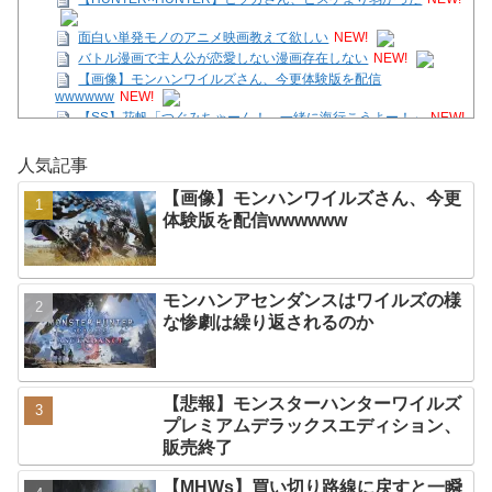
面白い単発モノのアニメ映画教えて欲しい
NEW!
バトル漫画で主人公が恋愛しない漫画存在しない
NEW!
【画像】モンハンワイルズさん、今更体験版を配信
wwwwww
NEW!
【SS】花帆「つぐみちゃーん！ 一緒に海行こうよー！」
NEW!
ファミコンミニ、スーファミミニ、PCエンジンミニ、メガドラ
人気記事
ミニ、ネオジオミニ
NEW!
【テトリス９９/参加型】ほんの30分だけの時間。
NEW!
【画像】モンハンワイルズさん、今更
ニシ「頼む！ディスクを廃止しないでくれ！中古で買えなくなる
体験版を配信wwwwww
んだ！」
NEW!
Powered by livedoor 相互RSS
モンハンアセンダンスはワイルズの様
な惨劇は繰り返されるのか
【悲報】モンスターハンターワイルズ
プレミアムデラックスエディション、
販売終了
【MHWs】買い切り路線に戻すと一瞬