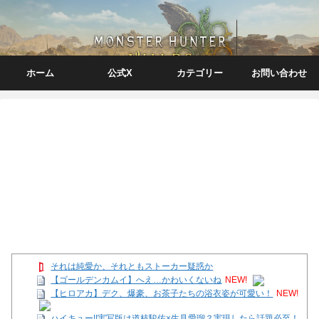
ホーム
公式X
カテゴリー
お問い合わせ
それは純愛か、それともストーカー疑惑か
【ゴールデンカムイ】へえ…かわいくないね
NEW!
【ヒロアカ】デク、爆豪、お茶子たちの浴衣姿が可愛い！
NEW!
ハイキュー!!実写版は道枝駿佑×生見愛瑠？実現したら話題必至！