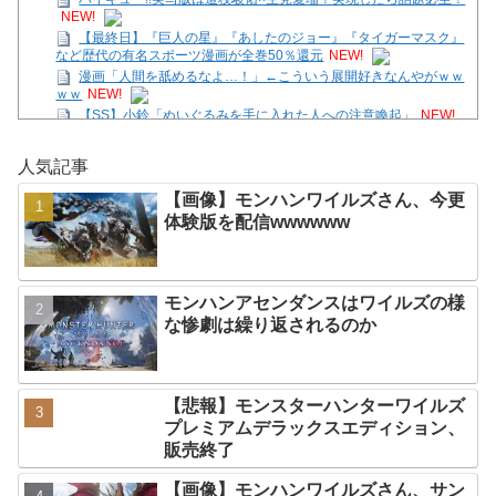
NEW!
【最終日】『巨人の星』『あしたのジョー』『タイガーマスク』
など歴代の有名スポーツ漫画が全巻50％還元
NEW!
漫画「人間を舐めるなよ…！」←こういう展開好きなんやがｗｗ
ｗｗ
NEW!
【SS】小鈴「ぬいぐるみを手に入れた人への注意喚起」
NEW!
【画像】モンハンワイルズさん、サンブレイクに売上逆転されて
人気記事
しまう
NEW!
「ゼノブレイド ディフィニティブエディション」 Nintendo
【画像】モンハンワイルズさん、今更
Switch 2 Edition
NEW!
体験版を配信wwwwww
【花騎士】叡智な顔つきで魔性さを持つアルテミシアへの反
応！！！
NEW!
「僕のヒーローアカデミア」とかいう常にわいのツボより一歩ズ
レたところを押し続けてくる作品ｗｗｗｗ
NEW!
モンハンアセンダンスはワイルズの様
Powered by livedoor 相互RSS
な惨劇は繰り返されるのか
【悲報】モンスターハンターワイルズ
プレミアムデラックスエディション、
販売終了
【画像】モンハンワイルズさん、サン