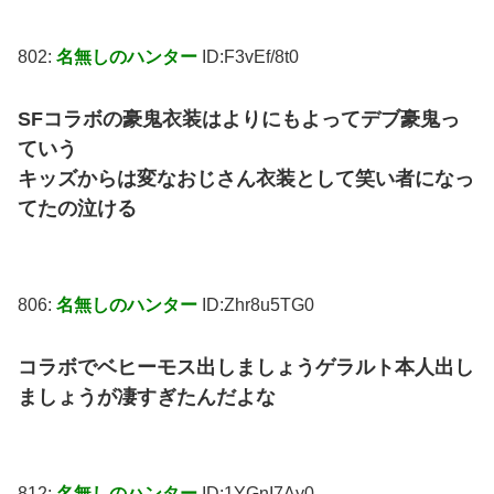
802:
名無しのハンター
ID:F3vEf/8t0
SFコラボの豪鬼衣装はよりにもよってデブ豪鬼っ
ていう
キッズからは変なおじさん衣装として笑い者になっ
てたの泣ける
806:
名無しのハンター
ID:Zhr8u5TG0
コラボでベヒーモス出しましょうゲラルト本人出し
ましょうが凄すぎたんだよな
812:
名無しのハンター
ID:1YGnI7Ay0