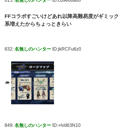
815:
名無しのハンター
ID:cd9ed6a60
FFコラボすごいけどあれ以降高難易度がギミック
系増えたからちょっときらい
832:
名無しのハンター
ID:jkRCFu6z0
🫴
849:
名無しのハンター
ID:+h/d63N10