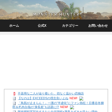
ホーム
公式X
カテゴリー
お問い合わせ
不器用な二人が辿り着いた、切なく温かい恋物語
【なのは】EXCEEDSの理念良いよね
NEW!
「鳥肌が止まらん！」一護の“半虚化”にファン熱狂！日番谷冬獅
郎＆朽木白哉の“身長差”も話題に!?
NEW!
呪術廻戦実写化するなら白岩瑠姫×茅島みずきが見たい理由