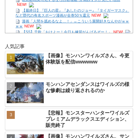
NEW!
【最終日】『巨人の星』『あしたのジョー』『タイガーマスク』
など歴代の有名スポーツ漫画が全巻50％還元
NEW!
漫画「人間を舐めるなよ…！」←こういう展開好きなんやがｗｗ
ｗｗ
NEW!
【SS】千歌「おはよー！今日も練習がんばるぞー！」
NEW!
【画像】モンハンワイルズさん、サンブレイクに売上逆転されて
しまう
NEW!
人気記事
【朗報】メディア「PS6はPS5の2倍超の性能に」
NEW!
【花騎士】叡智な顔つきで魔性さを持つアルテミシアへの反
【画像】モンハンワイルズさん、今更
応！！！
NEW!
体験版を配信wwwwww
ラーメンハゲ「最近のインスタントは店に出せるレベル」ラーメ
ン大好きJK「店とインスタントの良さは別の
NEW!
Powered by livedoor 相互RSS
モンハンアセンダンスはワイルズの様
な惨劇は繰り返されるのか
【悲報】モンスターハンターワイルズ
プレミアムデラックスエディション、
販売終了
【画像】モンハンワイルズさん、サン